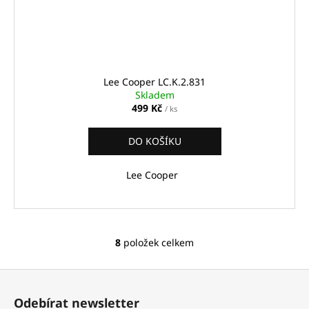
Lee Cooper LC.K.2.831
Skladem
499 Kč
/ ks
DO KOŠÍKU
Lee Cooper
8
položek celkem
O
v
Z
l
á
á
Odebírat newsletter