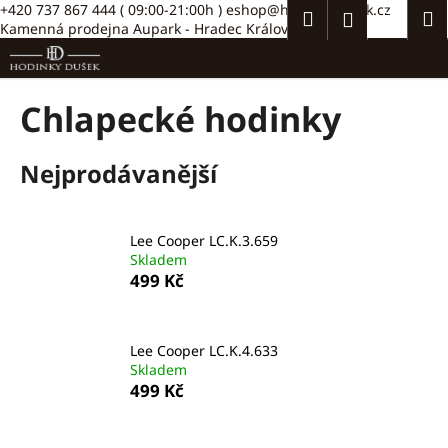
K
Přejít
+420 737 867 444
( 09:00-21:00h )
eshop@hodinkydusek.cz
Hledat
Náku
M
Přihlášení
na
Kamenná prodejna Aupark - Hradec Králové >>
o
obsah
Zpět
Zpět
košík
š
í
C
Chlapecké hodinky
k
o
p
Nejprodávanější
o
t
ř
Lee Cooper LC.K.3.659
e
Skladem
499 Kč
b
u
j
Lee Cooper LC.K.4.633
e
Skladem
t
499 Kč
e
n