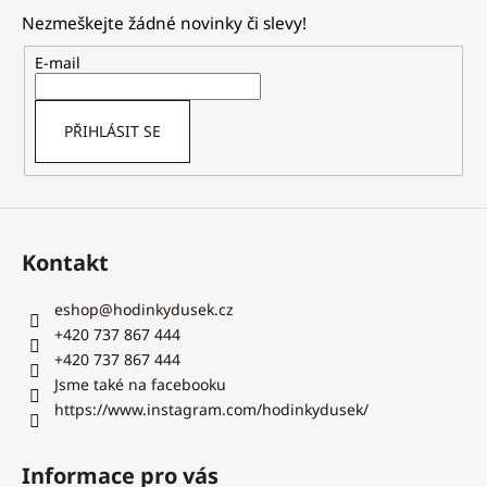
d
p
a
Nezmeškejte žádné novinky či slevy!
a
c
t
E-mail
í
í
p
r
PŘIHLÁSIT SE
v
k
y
v
ý
Kontakt
p
i
s
eshop
@
hodinkydusek.cz
u
+420 737 867 444
+420 737 867 444
Jsme také na facebooku
https://www.instagram.com/hodinkydusek/
Informace pro vás