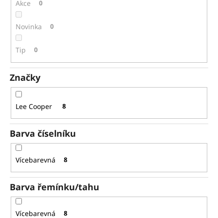
č
ů
Akce
0
u
j
Novinka
0
e
m
Tip
0
e
Značky
SEIKO
SPB381J1
31
Lee Cooper
8
780
Kč
Původně:
Barva číselníku
45
400
Kč
Vícebarevná
8
Barva řemínku/tahu
Vícebarevná
8