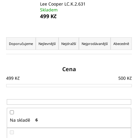
Lee Cooper LC.K.2.631
a
Skladem
j
499 Kč
í
t
Ř
?
a
Doporučujeme
Nejlevnější
Nejdražší
Nejprodávanější
Abecedně
z
e
n
Cena
HLEDAT
í
499
Kč
500
Kč
p
r
D
o
o
d
p
u
o
Na skladě
6
k
r
t
u