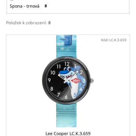
Spona - trnová
8
Položek k zobrazení:
8
V
Kód:
LC.K.3.659
ý
p
i
s
p
r
o
d
u
k
t
ů
Lee Cooper LC.K.3.659