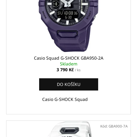
p
r
o
d
u
k
t
ů
Casio Squad G-SHOCK GBA950-2A
Skladem
3 790 Kč
/ ks
DO KOŠÍKU
Casio G-SHOCK Squad
Kód:
GBA900-7A