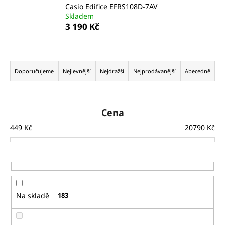
Casio Edifice EFRS108D-7AV
a
Skladem
j
3 190 Kč
í
t
Ř
?
a
Doporučujeme
Nejlevnější
Nejdražší
Nejprodávanější
Abecedně
z
e
n
Cena
HLEDAT
í
449
Kč
20790
Kč
p
r
D
o
o
d
p
u
o
Na skladě
183
k
r
t
u