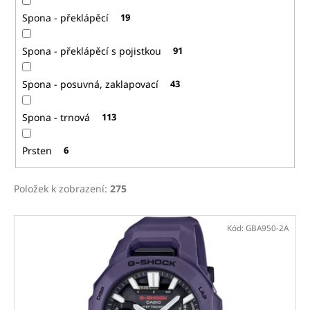
Spona - překlápěcí
19
Spona - překlápěcí s pojistkou
91
Spona - posuvná, zaklapovací
43
Spona - trnová
113
Prsten
6
Položek k zobrazení:
275
V
Kód:
GBA950-2A
ý
p
i
s