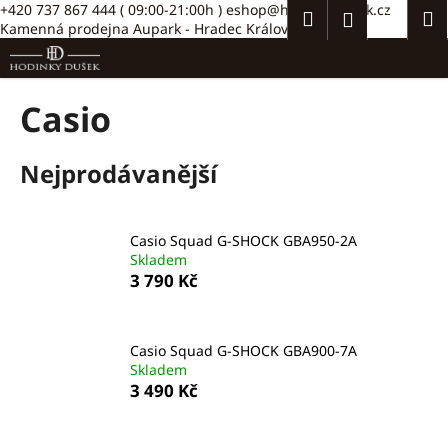
K
Přejít
+420 737 867 444
( 09:00-21:00h )
eshop@hodinkydusek.cz
Hledat
Náku
M
Přihlášení
na
Kamenná prodejna Aupark - Hradec Králové >>
o
obsah
Zpět
Zpět
košík
š
í
C
Casio
k
o
p
Nejprodávanější
o
t
ř
Casio Squad G-SHOCK GBA950-2A
e
Skladem
3 790 Kč
b
u
j
Casio Squad G-SHOCK GBA900-7A
e
Skladem
t
3 490 Kč
e
n