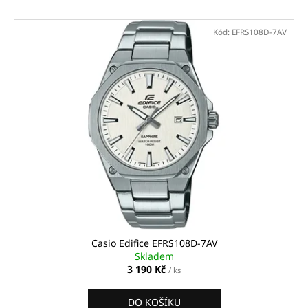
Kód:
EFRS108D-7AV
Casio Edifice EFRS108D-7AV
Skladem
3 190 Kč
/ ks
DO KOŠÍKU