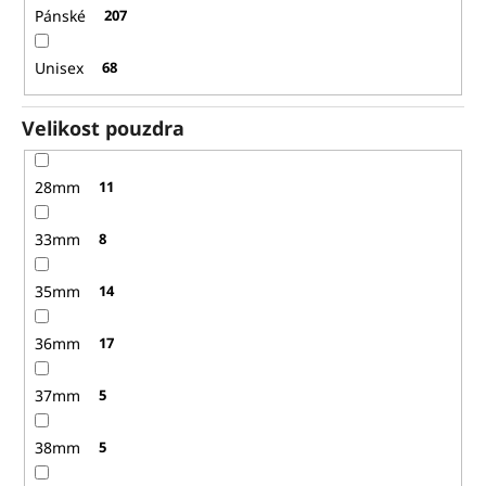
Pánské
207
Unisex
68
Velikost pouzdra
28mm
11
33mm
8
35mm
14
36mm
17
37mm
5
38mm
5