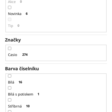
č
ů
Akce
0
u
j
Novinka
6
e
m
Tip
0
e
Značky
FREDERIQUE
CONSTANT
FC-
Casio
274
306S4S6B
35
483
Barva číselníku
Kč
Původně:
50
Bílá
16
690
Kč
Bílá s potiskem
1
Stříbrná
10