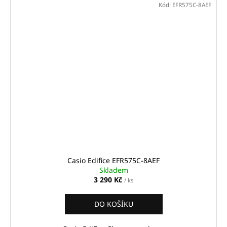
Kód:
EFR575C-8AEF
Casio Edifice EFR575C-8AEF
Skladem
3 290 Kč
/ ks
DO KOŠÍKU