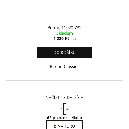
Bering 11020-732
Skladem
4 220 Kč
/ ks
DO KOŠÍKU
Bering Classic
NAČÍST 18 DALŠÍCH
S
1
4
t
O
r
62
položek celkem
v
á
NAHORU
l
n