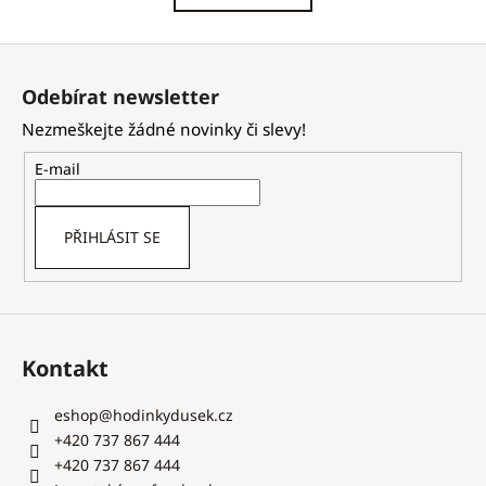
k
á
o
d
Z
v
a
á
á
c
Odebírat newsletter
n
p
í
í
Nezmeškejte žádné novinky či slevy!
p
a
r
t
E-mail
v
í
k
y
PŘIHLÁSIT SE
v
ý
p
i
s
Kontakt
u
eshop
@
hodinkydusek.cz
+420 737 867 444
+420 737 867 444