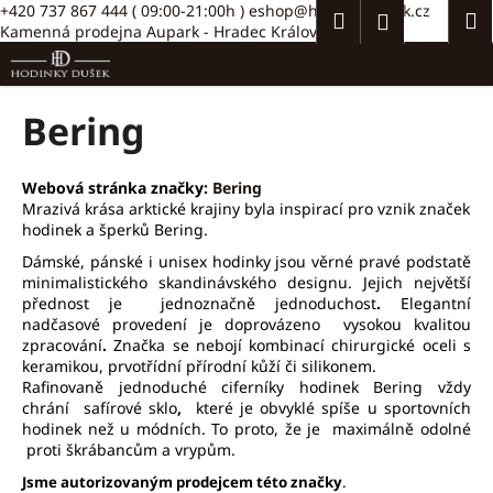
K
Přejít
+420 737 867 444
( 09:00-21:00h )
eshop@hodinkydusek.cz
Hledat
Náku
M
Přihlášení
na
Kamenná prodejna Aupark - Hradec Králové >>
o
obsah
Zpět
Zpět
košík
š
í
C
Bering
k
o
p
Webová stránka značky:
Bering
o
Mrazivá krása arktické krajiny byla inspirací pro vznik značek
t
hodinek a šperků Bering.
ř
Dámské, pánské i unisex hodinky jsou věrné pravé podstatě
minimalistického skandinávského designu. Jejich největší
e
přednost je
jednoznačně jednoduchost
.
Elegantní
b
nadčasové provedení je doprovázeno
vysokou
kvalitou
u
zpracování
.
Značka se nebojí kombinací chirurgické oceli s
keramikou, prvotřídní přírodní kůží či silikonem.
j
Rafinovaně jednoduché ciferníky hodinek Bering vždy
e
chrání
safírové sklo
,
které je obvyklé spíše u sportovních
t
hodinek než u módních. To proto, že je
maximálně odolné
proti škrábancům a vrypům.
e
Jsme autorizovaným prodejcem této značky
.
n