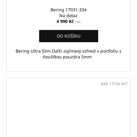
Bering 17031-334
Na dotaz
4 990 Kč
/ ks
DO KOŠÍKU
Bering Ultra Slim Další zajímavý vzhled v portfoliu s
tloušťkou pouzdra 5mm
Kód:
17724-307