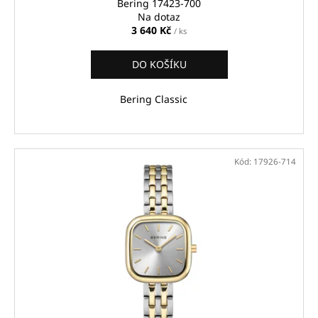
ů
č
Bering 17423-700
u
Na dotaz
3 640 Kč
j
/ ks
e
m
DO KOŠÍKU
e
Bering Classic
FREDERIQUE
CONSTANT
FC-
292MC4P5
Kód:
17926-714
21
630
Kč
Původně:
30
900
Kč