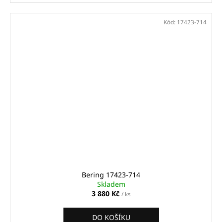
Kód:
17423-714
Bering 17423-714
Skladem
3 880 Kč
/ ks
DO KOŠÍKU