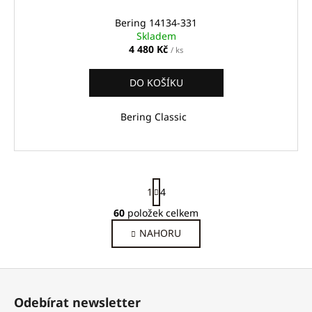
Bering 14134-331
Skladem
4 480 Kč
/ ks
DO KOŠÍKU
Bering Classic
S
1
4
t
r
60
položek celkem
O
á
v
NAHORU
n
l
k
o
á
Z
v
d
á
á
a
Odebírat newsletter
n
c