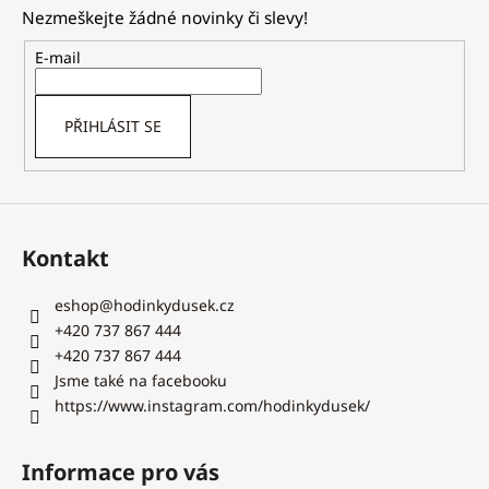
p
í
Nezmeškejte žádné novinky či slevy!
í
a
p
t
E-mail
r
í
v
k
PŘIHLÁSIT SE
y
v
ý
p
i
Kontakt
s
u
eshop
@
hodinkydusek.cz
+420 737 867 444
+420 737 867 444
Jsme také na facebooku
https://www.instagram.com/hodinkydusek/
Informace pro vás