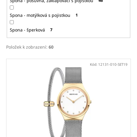
Spona - posuvná, zaklapovací s pojistkou
46
Spona - motýlková s pojistkou
1
Spona - šperková
7
Položek k zobrazení:
60
V
Kód:
12131-010-SET19
ý
p
i
s
p
r
o
d
u