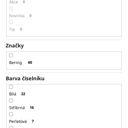
č
ů
Akce
0
u
j
Novinka
0
e
m
Tip
0
e
Značky
SEIKO
SPB381J1
31
Bering
60
780
Kč
Původně:
Barva číselníku
45
400
Kč
Bílá
22
Stříbrná
16
Perleťová
7