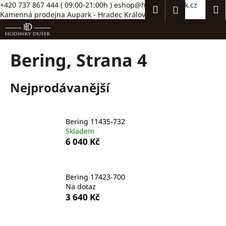
K
Přejít
+420 737 867 444
( 09:00-21:00h )
eshop@hodinkydusek.cz
Hledat
Náku
M
Přihlášení
na
Kamenná prodejna Aupark - Hradec Králové >>
o
obsah
Zpět
Zpět
košík
š
í
C
Bering
, Strana 4
k
o
p
Nejprodávanější
o
t
ř
Bering 11435-732
e
Skladem
6 040 Kč
b
u
j
Bering 17423-700
e
Na dotaz
t
3 640 Kč
e
n