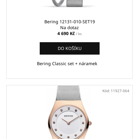
k
t
ů
Bering 12131-010-SET19
Na dotaz
4 690 Kč
/ ks
DO KOŠÍKU
Bering Classic set + náramek
Kód:
11927-064