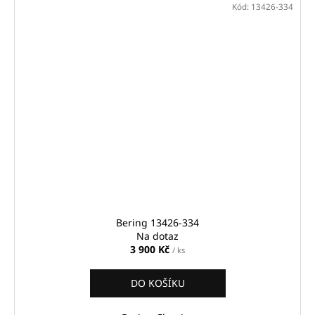
Kód:
13426-334
Bering 13426-334
Na dotaz
3 900 Kč
/ ks
DO KOŠÍKU