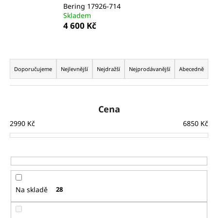
Bering 17926-714
a
Skladem
j
4 600 Kč
í
t
Ř
?
a
Doporučujeme
Nejlevnější
Nejdražší
Nejprodávanější
Abecedně
z
e
n
Cena
HLEDAT
í
2990
Kč
6850
Kč
p
r
D
o
o
d
p
u
o
Na skladě
28
k
r
t
u