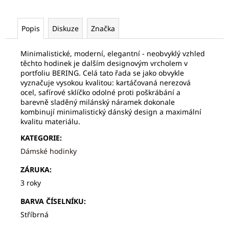
č
u
j
Popis
Diskuze
Značka
e
m
Minimalistické, moderní, elegantní - neobvyklý vzhled
e
těchto hodinek je dalším designovým vrcholem v
portfoliu BERING. Celá tato řada se jako obvykle
vyznačuje vysokou kvalitou: kartáčovaná nerezová
FREDERIQUE
ocel, safírové sklíčko odolné proti poškrábání a
CONSTANT
barevně sladěný milánský náramek dokonale
FC-
kombinují minimalistický dánský design a maximální
252SS5B6
kvalitu materiálu.
15
820
KATEGORIE
:
Kč
Dámské hodinky
Původně:
22
ZÁRUKA
:
600
Kč
3 roky
BARVA ČÍSELNÍKU
:
Stříbrná