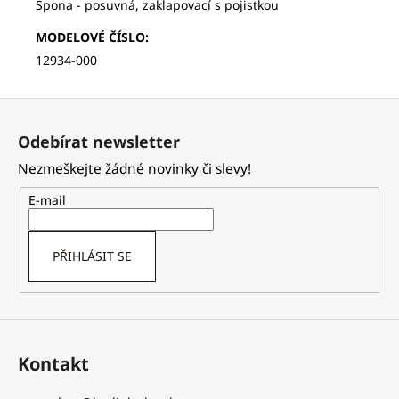
Spona - posuvná, zaklapovací s pojistkou
MODELOVÉ ČÍSLO
:
12934-000
Z
á
Odebírat newsletter
p
Nezmeškejte žádné novinky či slevy!
a
t
E-mail
í
PŘIHLÁSIT SE
Kontakt