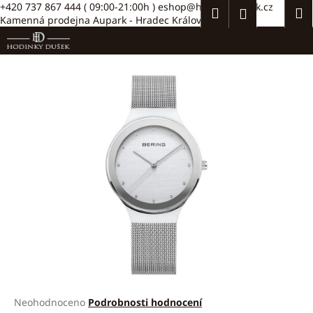
K
Přejít
+420 737 867 444
( 09:00-21:00h )
eshop@hodinkydusek.cz
Hledat
Náku
M
Přihlášení
na
Kamenná prodejna Aupark - Hradec Králové >>
o
obsah
Zpět
Zpět
košík
š
í
C
k
o
p
o
t
ř
e
b
u
j
e
t
e
Průměrné
Neohodnoceno
Podrobnosti hodnocení
n