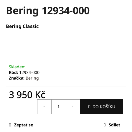
hodnocení
a
Bering 12934-000
produktu
je
j
0,0
í
z
Bering Classic
t
5
hvězdiček.
?
Skladem
HLEDAT
Kód:
12934-000
Značka:
Bering
3 950 Kč
D
o
Měrná
p
DO KOŠÍKU
cena:
o
r
Zeptat se
Sdílet
u