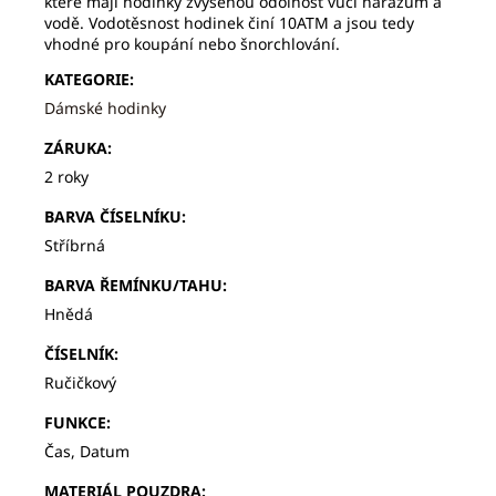
které mají hodinky zvýšenou odolnost vůči nárazům a
vodě. Vodotěsnost hodinek činí 10ATM a jsou tedy
vhodné pro koupání nebo šnorchlování.
KATEGORIE
:
Dámské hodinky
ZÁRUKA
:
2 roky
BARVA ČÍSELNÍKU
:
Stříbrná
BARVA ŘEMÍNKU/TAHU
:
Hnědá
ČÍSELNÍK
:
Ručičkový
FUNKCE
:
Čas, Datum
MATERIÁL POUZDRA
: