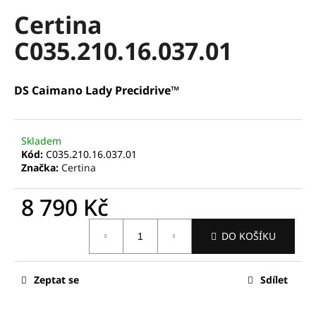
hodnocení
a
Certina
produktu
je
j
C035.210.16.037.01
0,0
í
z
t
5
hvězdiček.
?
DS Caimano Lady Precidrive™
Skladem
Kód:
C035.210.16.037.01
HLEDAT
Značka:
Certina
8 790 Kč
D
Měrná
DO KOŠÍKU
cena:
o
p
o
Zeptat se
Sdílet
r
u