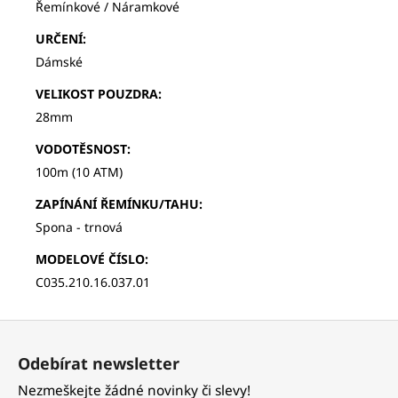
Řemínkové / Náramkové
URČENÍ
:
Dámské
VELIKOST POUZDRA
:
28mm
VODOTĚSNOST
:
100m (10 ATM)
ZAPÍNÁNÍ ŘEMÍNKU/TAHU
:
Spona - trnová
MODELOVÉ ČÍSLO
:
C035.210.16.037.01
Z
á
Odebírat newsletter
p
Nezmeškejte žádné novinky či slevy!