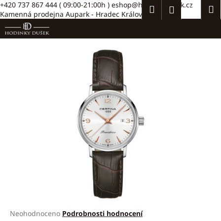
K
Přejít
+420 737 867 444
( 09:00-21:00h )
eshop@hodinkydusek.cz
Hledat
Náku
M
Přihlášení
na
Kamenná prodejna Aupark - Hradec Králové >>
o
obsah
Zpět
Zpět
košík
š
í
C
k
o
p
o
t
ř
e
b
u
j
e
t
e
Průměrné
Neohodnoceno
Podrobnosti hodnocení
n