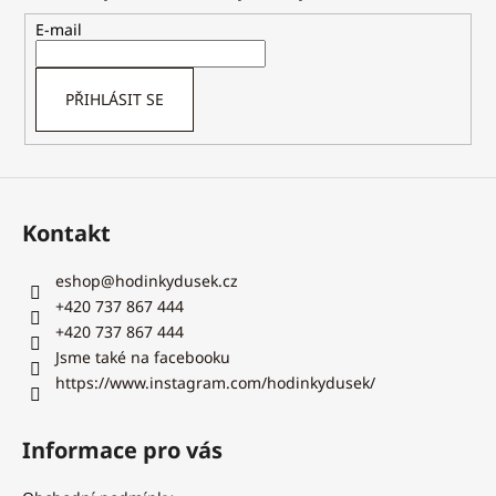
a
t
E-mail
í
PŘIHLÁSIT SE
Kontakt
eshop
@
hodinkydusek.cz
+420 737 867 444
+420 737 867 444
Jsme také na facebooku
https://www.instagram.com/hodinkydusek/
Informace pro vás