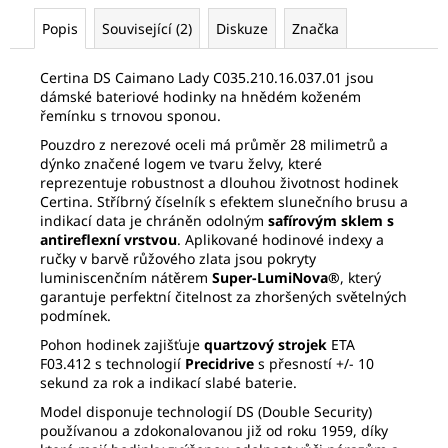
č
u
Popis
Související (2)
Diskuze
Značka
j
e
Certina DS Caimano Lady C035.210.16.037.01 jsou
m
dámské bateriové hodinky na hnědém koženém
e
řemínku s trnovou sponou.
Pouzdro z nerezové oceli má průměr 28 milimetrů a
dýnko značené logem ve tvaru želvy, které
SEIKO
reprezentuje robustnost a dlouhou životnost hodinek
SPB469J1
Certina. Stříbrný číselník s efektem slunečního brusu a
21
indikací data je chráněn odolným
safírovým sklem s
320
antireflexní vrstvou
. Aplikované hodinové indexy a
Kč
ručky v barvě růžového zlata jsou pokryty
Původně:
luminiscenčním nátěrem
Super-LumiNova®
, který
32
garantuje perfektní čitelnost za zhoršených světelných
800
podmínek.
Kč
Pohon hodinek zajišťuje
quartzový strojek
ETA
F03.412 s technologií
Precidrive
s přesností +/- 10
sekund za rok a indikací slabé baterie.
Model disponuje technologií DS (Double Security)
používanou a zdokonalovanou již od roku 1959, díky