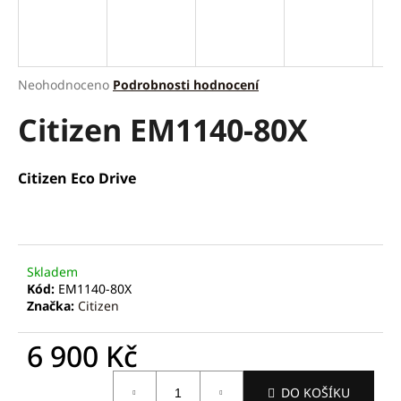
a
j
í
Průměrné
Neohodnoceno
Podrobnosti hodnocení
t
hodnocení
?
Citizen EM1140-80X
produktu
je
0,0
z
Citizen Eco Drive
5
hvězdiček.
HLEDAT
Skladem
D
Kód:
EM1140-80X
o
Značka:
Citizen
p
o
6 900 Kč
r
Měrná
u
DO KOŠÍKU
cena: