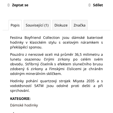
č
Zeptat se
Sdílet
u
j
e
m
Popis
Související (1)
Diskuze
Značka
e
Festina Boyfriend Collection jsou dámské bateriové
hodinky v klasickém stylu s ocelovým náramkem s
FREDERIQUE
překlápěcí sponou.
CONSTANT
FC-
Pouzdro z nerezové oceli má průměr 36,5 milimetru a
306S4S6B
lunetu osazenou čirými zirkony po celém svém
35
obvodu. Stříbrný číselník s efektem slunečního brusu
483
zdobený 6 zirkony a římskými číslicemi je chráněn
Kč
odolným minerálním sklíčkem.
Původně:
50
Hodinky pohání quartzový strojek Miyota 2035 a s
690
vodotěsností 5ATM jsou odolné proti dešti a při
Kč
sprchování.
KATEGORIE
:
Dámské hodinky