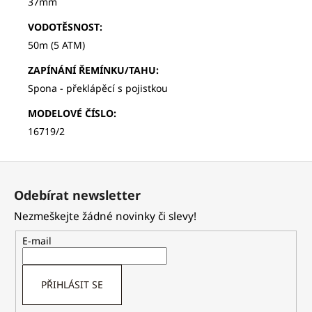
37mm
VODOTĚSNOST
:
50m (5 ATM)
ZAPÍNÁNÍ ŘEMÍNKU/TAHU
:
Spona - překlápěcí s pojistkou
MODELOVÉ ČÍSLO
:
16719/2
Z
á
Odebírat newsletter
p
Nezmeškejte žádné novinky či slevy!
a
t
E-mail
í
PŘIHLÁSIT SE