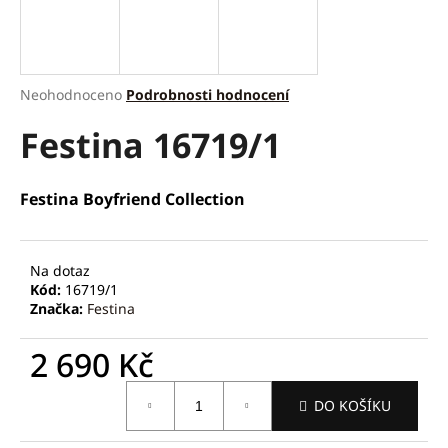
a
j
í
Průměrné
Neohodnoceno
Podrobnosti hodnocení
t
hodnocení
?
Festina 16719/1
produktu
je
0,0
z
Festina Boyfriend Collection
5
hvězdiček.
HLEDAT
Na dotaz
Kód:
16719/1
Značka:
Festina
D
o
2 690 Kč
p
o
Měrná
r
DO KOŠÍKU
cena:
u