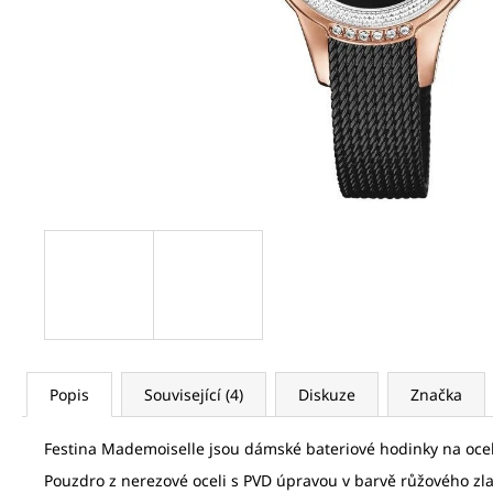
SEIKO SPB469J1
21 320 Kč
Původně:
32 800 Kč
Popis
Související (4)
Diskuze
Značka
Festina Mademoiselle jsou dámské bateriové hodinky na oc
Pouzdro z nerezové oceli s PVD úpravou v barvě růžového zl