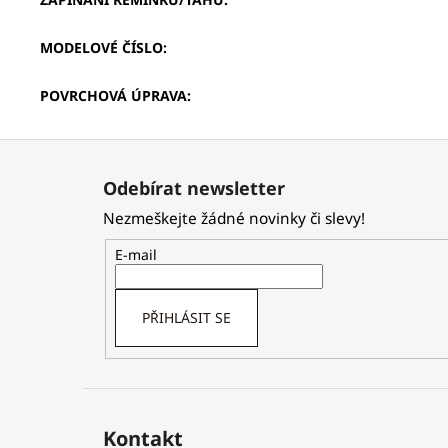
MODELOVÉ ČÍSLO
:
POVRCHOVÁ ÚPRAVA
:
Z
á
Odebírat newsletter
p
Nezmeškejte žádné novinky či slevy!
a
t
E-mail
í
PŘIHLÁSIT SE
Kontakt