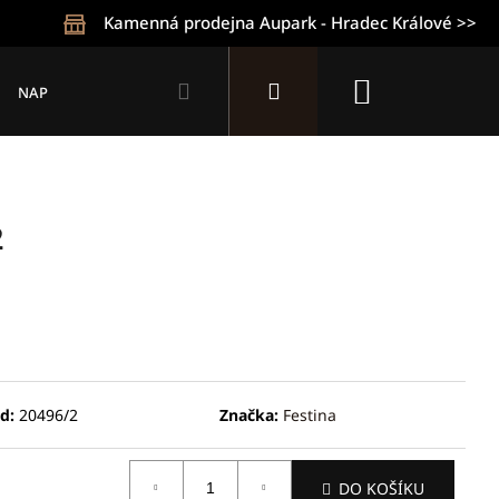
Kamenná prodejna Aupark - Hradec Králové >>
Hledat
Přihlášení
Nákupní
NAPIŠTE NÁM
KONTAKTY
OBCHODNÍ PODMÍNKY
Z
košík
2
d:
20496/2
Značka:
Festina
Následující
DO KOŠÍKU