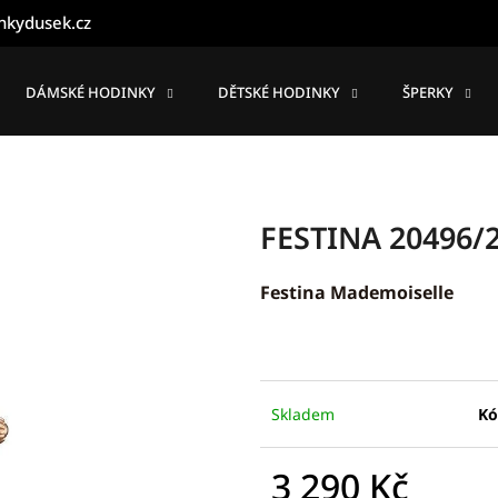
nkydusek.cz
DÁMSKÉ HODINKY
DĚTSKÉ HODINKY
ŠPERKY
Co potřebujete najít?
HLEDAT
FESTINA 20496/
Festina Mademoiselle
Doporučujeme
Skladem
Kó
3 290 Kč