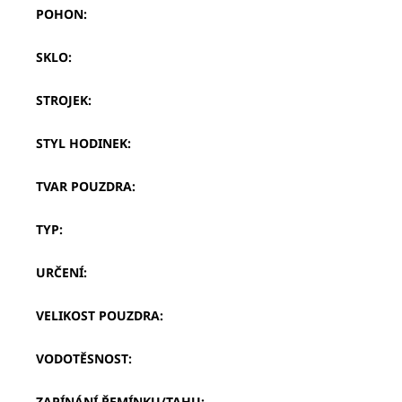
POHON
:
SKLO
:
STROJEK
:
STYL HODINEK
:
TVAR POUZDRA
:
TYP
:
URČENÍ
:
VELIKOST POUZDRA
:
VODOTĚSNOST
:
ZAPÍNÁNÍ ŘEMÍNKU/TAHU
: