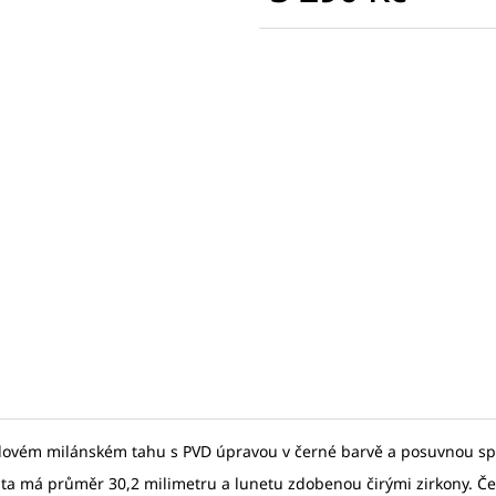
SEIKO SPB467J1
SEIKO SPB381J1
Měrná
17 875 Kč
31 780 Kč
cena:
Původně:
27 500 Kč
Původně:
45 40
elovém milánském tahu s PVD úpravou v černé barvě a posuvnou s
ata má průměr 30,2 milimetru a lunetu zdobenou čirými zirkony. Č