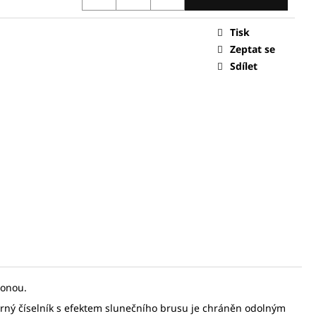
Tisk
0 Kč
Zeptat se
Sdílet
ponou.
erný číselník s efektem slunečního brusu je chráněn odolným