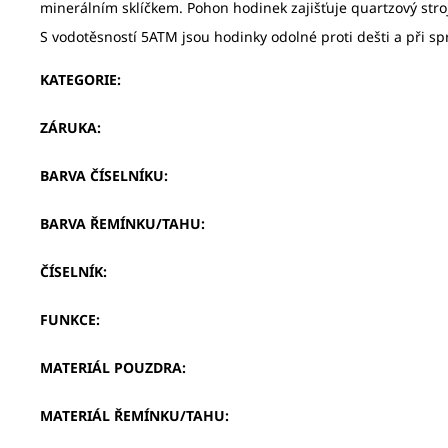
minerálním sklíčkem. Pohon hodinek zajišťuje quartzový stro
S vodotěsností 5ATM jsou hodinky odolné proti dešti a při sp
KATEGORIE
:
ZÁRUKA
:
BARVA ČÍSELNÍKU
:
BARVA ŘEMÍNKU/TAHU
:
ČÍSELNÍK
:
FUNKCE
:
MATERIÁL POUZDRA
:
MATERIÁL ŘEMÍNKU/TAHU
: