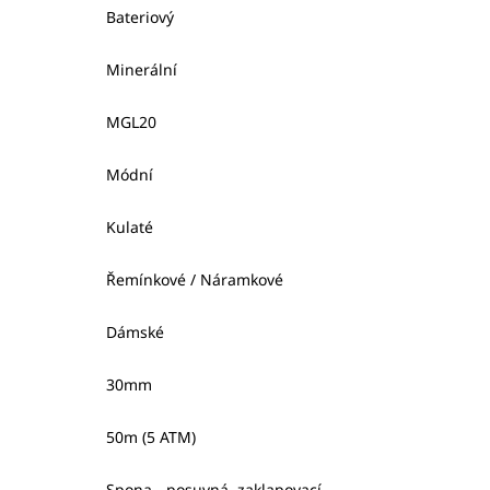
Bateriový
Minerální
MGL20
Módní
Kulaté
Řemínkové / Náramkové
Dámské
30mm
50m (5 ATM)
Spona - posuvná, zaklapovací