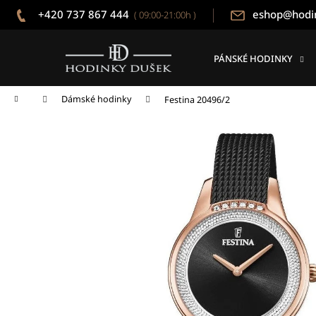
K
Přejít
+420 737 867 444
eshop@hodi
( 09:00-21:00h )
na
o
obsah
Zpět
Zpět
š
do
do
í
PÁNSKÉ HODINKY
k
obchodu
obchodu
Domů
Dámské hodinky
Festina 20496/2