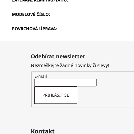
MODELOVÉ ČÍSLO
:
POVRCHOVÁ ÚPRAVA
:
Z
á
Odebírat newsletter
p
Nezmeškejte žádné novinky či slevy!
a
t
E-mail
í
PŘIHLÁSIT SE
Kontakt