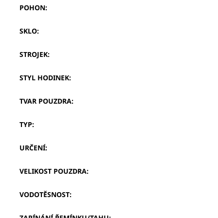
POHON
:
SKLO
:
STROJEK
:
STYL HODINEK
:
TVAR POUZDRA
:
TYP
:
URČENÍ
:
VELIKOST POUZDRA
:
VODOTĚSNOST
:
ZAPÍNÁNÍ ŘEMÍNKU/TAHU
: