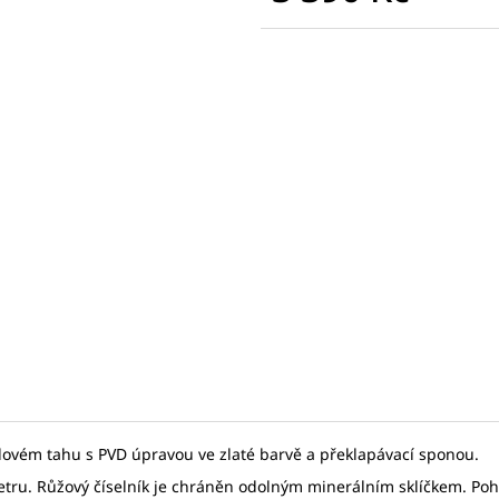
SEIKO SPB467J1
SEIKO SPB381J1
Měrná
17 875 Kč
31 780 Kč
cena:
Původně:
27 500 Kč
Původně:
45 40
lovém tahu s PVD úpravou ve zlaté barvě a překlapávací sponou.
tru. Růžový číselník je chráněn odolným minerálním sklíčkem. Poho