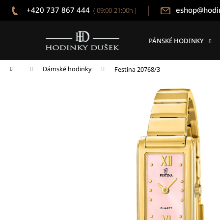
K
Přejít
+420 737 867 444
eshop@hodi
( 09:00-21:00h )
na
o
obsah
Zpět
Zpět
š
do
do
í
PÁNSKÉ HODINKY
k
obchodu
obchodu
Domů
Dámské hodinky
Festina 20768/3