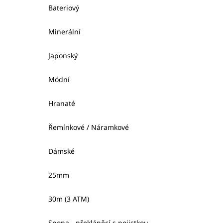
Bateriový
Minerální
Japonský
Módní
Hranaté
Řemínkové / Náramkové
Dámské
25mm
30m (3 ATM)
Spona - překlápěcí s pojistkou