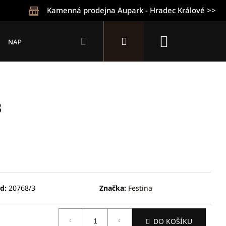
Kamenná prodejna Aupark - Hradec Králové >>
Hledat
Přihlášení
Nákupní
NAPIŠTE NÁM
KONTAKTY
OBCHODNÍ PODMÍNKY
Z
košík
3
d:
20768/3
Značka:
Festina
Následující
DO KOŠÍKU