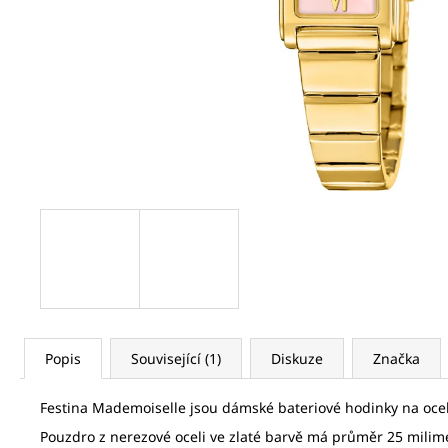
SEIKO SPB469J1
21 320 Kč
Původně:
32 800 Kč
Popis
Související (1)
Diskuze
Značka
Festina Mademoiselle jsou dámské bateriové hodinky na oce
Pouzdro z nerezové oceli ve zlaté barvě má průměr 25 milime