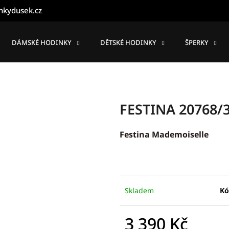
nkydusek.cz
DÁMSKÉ HODINKY
DĚTSKÉ HODINKY
ŠPERKY
Co potřebujete najít?
HLEDAT
FESTINA 20768/
Festina Mademoiselle
Doporučujeme
Skladem
Kó
3 390 Kč