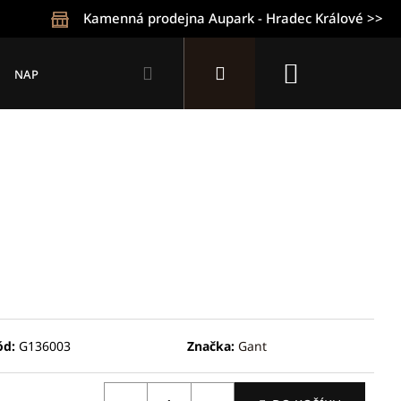
Kamenná prodejna Aupark - Hradec Králové >>
Hledat
Přihlášení
Nákupní
NAPIŠTE NÁM
KONTAKTY
OBCHODNÍ PODMÍNKY
Z
košík
ód:
G136003
Značka:
Gant
Následující