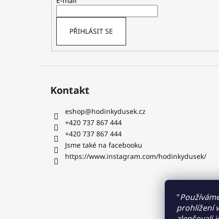
t
E-mail
í
PŘIHLÁSIT SE
Kontakt
eshop
@
hodinkydusek.cz
+420 737 867 444
+420 737 867 444
Jsme také na facebooku
https://www.instagram.com/hodinkydusek/
"
Používáme
prohlížení
zlepšovali 