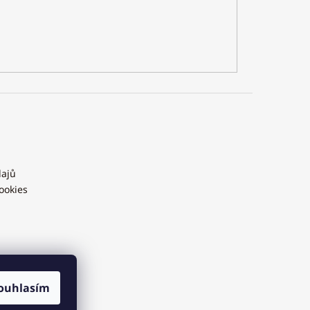
dajů
ookies
ouhlasím