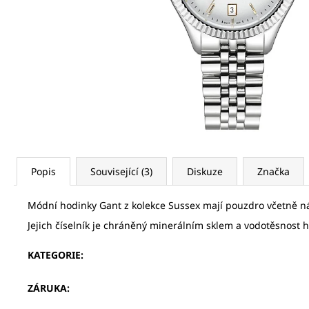
STERNGLAS S01-NA03-PR07
5 400 Kč
Popis
Související (3)
Diskuze
Značka
Módní hodinky Gant z kolekce Sussex mají pouzdro včetně n
Jejich číselník je chráněný minerálním sklem a vodotěsnost 
KATEGORIE
:
ZÁRUKA
: