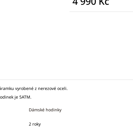
4 990 Kč
SEIKO SPB469J1
SEIKO SPB467J1
Měrná
21 320 Kč
17 875 Kč
cena:
Původně:
32 800 Kč
Původně:
27 50
áramku vyrobené z nerezové oceli.
hodinek je 5ATM.
Dámské hodinky
2 roky