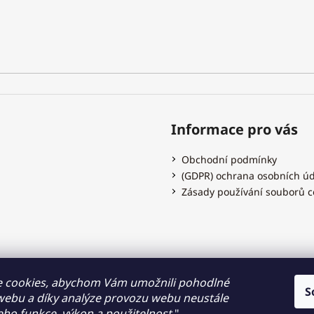
Informace pro vás
Obchodní podmínky
(GDPR) ochrana osobních ú
Zásady používání souborů c
Hodinky Dušek.cz
 cookies, abychom Vám umožnili pohodlné
S
 webu a díky analýze provozu webu neustále
jeho funkce, výkon a použitelnost.
"