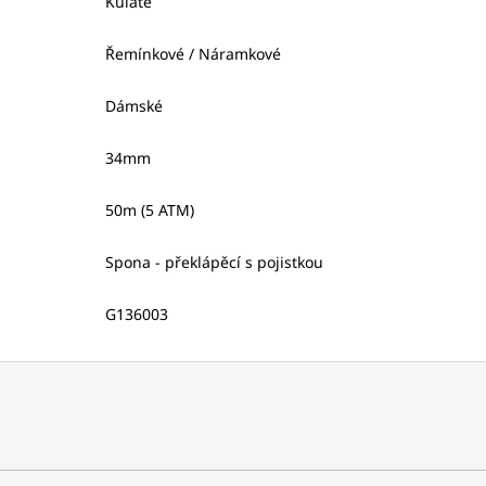
Kulaté
Řemínkové / Náramkové
Dámské
34mm
50m (5 ATM)
Spona - překlápěcí s pojistkou
G136003