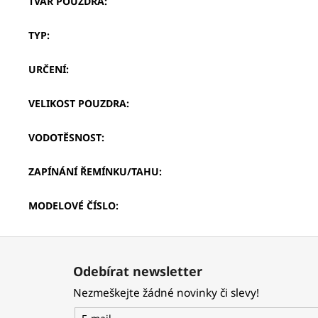
TVAR POUZDRA
:
TYP
:
URČENÍ
:
VELIKOST POUZDRA
:
VODOTĚSNOST
:
ZAPÍNÁNÍ ŘEMÍNKU/TAHU
:
MODELOVÉ ČÍSLO
:
Z
á
Odebírat newsletter
p
Nezmeškejte žádné novinky či slevy!
a