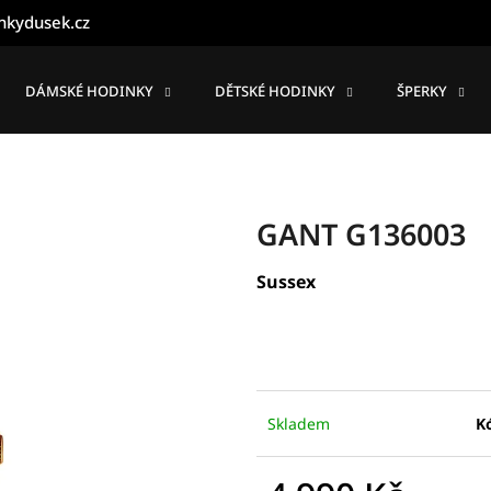
nkydusek.cz
DÁMSKÉ HODINKY
DĚTSKÉ HODINKY
ŠPERKY
Co potřebujete najít?
HLEDAT
GANT G136003
Sussex
Doporučujeme
Skladem
K