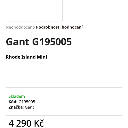
a
j
í
Průměrné
Neohodnoceno
Podrobnosti hodnocení
t
hodnocení
?
Gant G195005
produktu
je
0,0
z
Rhode Island Mini
5
hvězdiček.
HLEDAT
D
Skladem
o
Kód:
G195005
p
Značka:
Gant
o
r
4 290 Kč
u