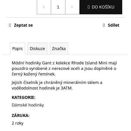
č
Měrná
u
DO KOŠÍKU
cena:
j
e
Zeptat se
Sdílet
m
e
Popis
Diskuze
Značka
FREDERIQUE
CONSTANT
FC-
Módní hodinky Gant z kolekce Rhode Island Mini mají
705S4S6
pouzdro vyrobené z nerezové oceli a jsou doplněné o
63
černý kožený řemínek.
490
Jejich číselník je chráněný minerálním sklem a
Kč
Původně:
voděodolnost hodinek je 3ATM.
90
KATEGORIE
:
700
Kč
Dámské hodinky
ZÁRUKA
:
2 roky