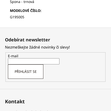
Spona - trnová
MODELOVÉ ČÍSLO
:
G195005
Z
á
Odebírat newsletter
p
Nezmeškejte žádné novinky či slevy!
a
t
E-mail
í
PŘIHLÁSIT SE
Kontakt