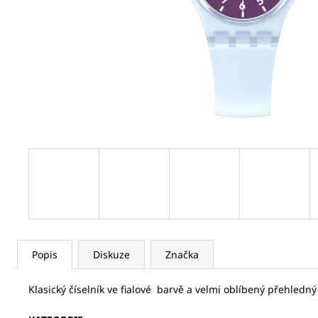
SEIKO SPB469J1
21 320 Kč
Původně:
32 800 Kč
Popis
Diskuze
Značka
Klasický číselník ve fialové barvě a velmi oblíbený přehledný