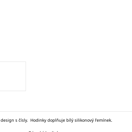
SEIKO SPB467J1
SEIKO SPB381J1
cena:
17 875 Kč
31 780 Kč
Původně:
27 500 Kč
Původně:
45 40
 design s čísly. Hodinky doplňuje bílý silikonový řemínek.