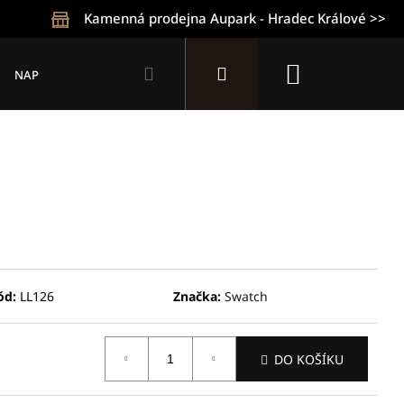
Kamenná prodejna Aupark - Hradec Králové >>
Hledat
Přihlášení
Nákupní
NAPIŠTE NÁM
KONTAKTY
OBCHODNÍ PODMÍNKY
Z
košík
ód:
LL126
Značka:
Swatch
Následující
DO KOŠÍKU