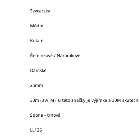
Švýcarský
Módní
Kulaté
Řemínkové / Náramkové
Dámské
25mm
30m (3 ATM), u této značky je výjimka a 30M skute
Spona - trnová
LL126