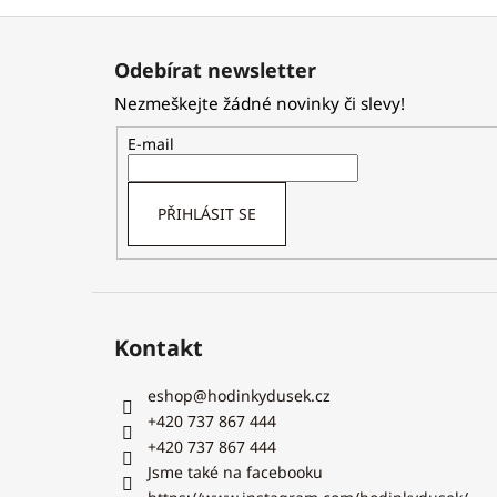
Z
á
Odebírat newsletter
p
Nezmeškejte žádné novinky či slevy!
a
t
E-mail
í
PŘIHLÁSIT SE
Kontakt
eshop
@
hodinkydusek.cz
+420 737 867 444
+420 737 867 444
Jsme také na facebooku