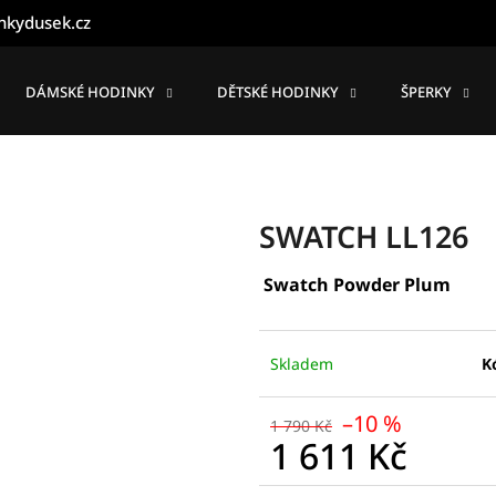
nkydusek.cz
DÁMSKÉ HODINKY
DĚTSKÉ HODINKY
ŠPERKY
Co potřebujete najít?
HLEDAT
SWATCH LL126
Swatch Powder Plum
Doporučujeme
Skladem
K
–10 %
1 790 Kč
1 611 Kč
Měrná