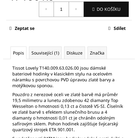
č
Měrná
u
DO KOŠÍKU
cena:
j
e
m
Zeptat se
Sdílet
e
FREDERIQUE
Popis
Související (1)
Diskuze
Značka
CONSTANT
FC-
Tissot Lovely T140.009.63.026.00 jsou dámské
292MG5B6B
bateriové hodinky v klasickém stylu na ocelovém
19
náramku s povrchovou PVD úpravou zlaté barvy a
810
motýlkovou sponou.
Kč
Původně:
Pouzdro z nerezové oceli ve zlaté barvě má průměr
28
19,5 milimetru a lunetu zdobenou 42 diamanty Top
300
Wesselton o hmotnosti 0,13 ct a čistotě VS-SI. Číselník
Kč
ve zlaté barvě s efektem slunečního brusu a 4
diamanty o hmotnosti 0,01 ct je chráněn odolným
safírovým sklem. Pohon hodinek zajišťuje švýcarský
quartzový strojek ETA 901.001.