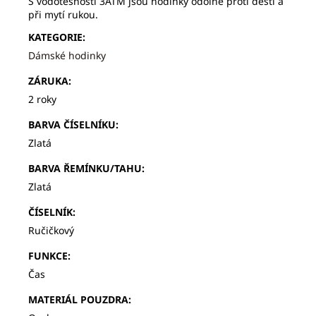
S vodotěsností 3ATM jsou hodinky odolné proti dešti a
při mytí rukou.
KATEGORIE
:
Dámské hodinky
ZÁRUKA
:
2 roky
BARVA ČÍSELNÍKU
:
Zlatá
BARVA ŘEMÍNKU/TAHU
:
Zlatá
ČÍSELNÍK
:
Ručičkový
FUNKCE
:
Čas
MATERIÁL POUZDRA
: