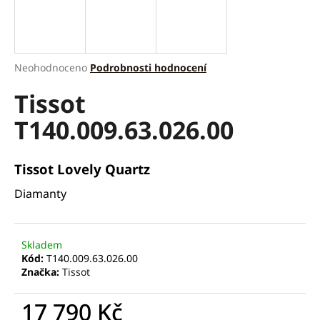
a
j
í
Průměrné
Neohodnoceno
Podrobnosti hodnocení
t
hodnocení
?
Tissot
produktu
je
T140.009.63.026.00
0,0
z
5
hvězdiček.
HLEDAT
Tissot Lovely Quartz
Diamanty
D
o
Skladem
p
Kód:
T140.009.63.026.00
Značka:
Tissot
o
r
17 790 Kč
u