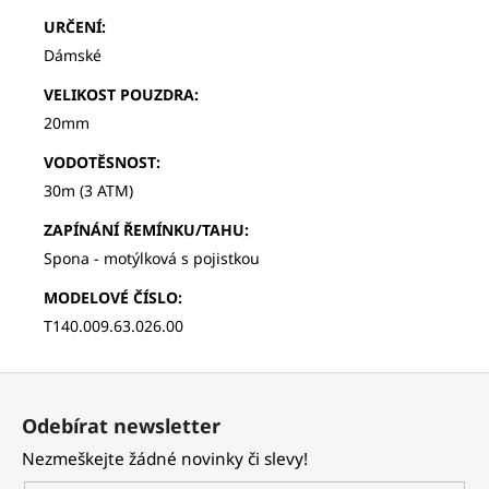
URČENÍ
:
Dámské
VELIKOST POUZDRA
:
20mm
VODOTĚSNOST
:
30m (3 ATM)
ZAPÍNÁNÍ ŘEMÍNKU/TAHU
:
Spona - motýlková s pojistkou
MODELOVÉ ČÍSLO
:
T140.009.63.026.00
Z
á
Odebírat newsletter
p
Nezmeškejte žádné novinky či slevy!
a