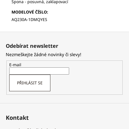
Spona - posuvná, zaklapovací
MODELOVÉ ČÍSLO
:
AQ230A-1DMQYES
Z
á
Odebírat newsletter
p
Nezmeškejte žádné novinky či slevy!
a
t
E-mail
í
PŘIHLÁSIT SE
Kontakt