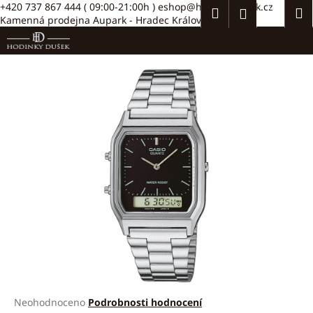
K
Přejít
+420 737 867 444
( 09:00-21:00h )
eshop@hodinkydusek.cz
Hledat
Náku
M
Přihlášení
na
Kamenná prodejna Aupark - Hradec Králové >>
o
obsah
Zpět
Zpět
košík
š
í
C
k
o
p
o
t
ř
e
b
u
j
e
t
e
Průměrné
Neohodnoceno
Podrobnosti hodnocení
n