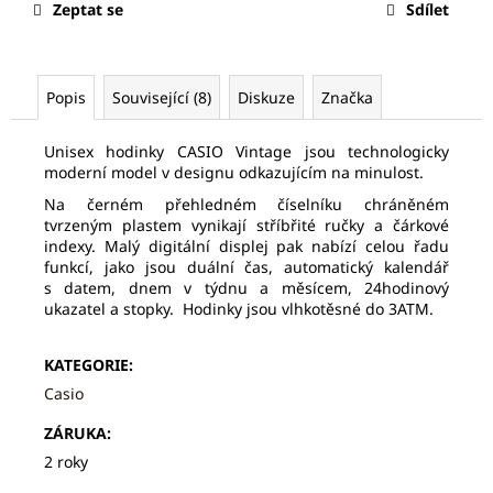
č
Zeptat se
Sdílet
u
j
e
m
Popis
Související (8)
Diskuze
Značka
e
Unisex hodinky CASIO Vintage jsou technologicky
moderní model v designu odkazujícím na minulost.
SEIKO
Na černém přehledném číselníku chráněném
SPB467J1
tvrzeným plastem vynikají stříbřité ručky a čárkové
17
indexy. Malý digitální displej pak nabízí celou řadu
875
funkcí, jako jsou duální čas, automatický kalendář
Kč
s datem, dnem v týdnu a měsícem, 24hodinový
Původně:
ukazatel a stopky. Hodinky jsou vlhkotěsné do 3ATM.
27
500
Kč
KATEGORIE
:
Casio
ZÁRUKA
:
2 roky