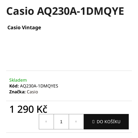
hodnocení
a
Casio AQ230A-1DMQYE
produktu
je
j
0,0
í
z
Casio Vintage
t
5
hvězdiček.
?
HLEDAT
Skladem
Kód:
AQ230A-1DMQYES
Značka:
Casio
D
o
1 290 Kč
p
Měrná
o
DO KOŠÍKU
cena:
r
u