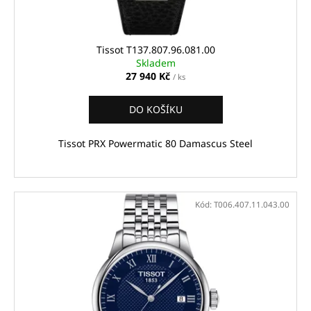
k
t
ů
Tissot T137.807.96.081.00
Skladem
27 940 Kč
/ ks
DO KOŠÍKU
Tissot PRX Powermatic 80 Damascus Steel
Kód:
T006.407.11.043.00