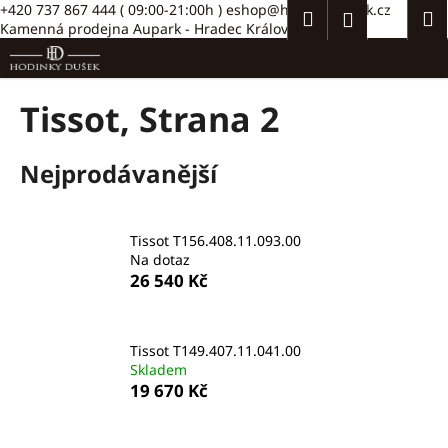
K
Přejít
+420 737 867 444
( 09:00-21:00h )
eshop@hodinkydusek.cz
Hledat
Náku
M
Přihlášení
na
Kamenná prodejna Aupark - Hradec Králové >>
o
obsah
Zpět
Zpět
košík
š
í
C
Tissot
, Strana 2
k
o
p
Nejprodávanější
o
t
ř
Tissot T156.408.11.093.00
e
Na dotaz
26 540 Kč
b
u
j
Tissot T149.407.11.041.00
e
Skladem
t
19 670 Kč
e
n