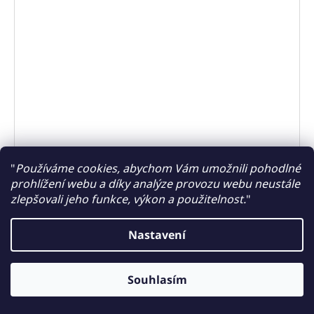
"
Používáme cookies, abychom Vám umožnili pohodlné
prohlížení webu a díky analýze provozu webu neustále
Tissot T137.410.11.031.00
Na dotaz
zlepšovali jeho funkce, výkon a použitelnost.
"
10 460 Kč
/ ks
Nastavení
DO KOŠÍKU
Výměna baterií, řemínků, kovových tahů, test vodotěsnosti,
Souhlasím
Tissot PRX
zkrácení kovových tahů na počkání, záruční i pozáruční servis.....