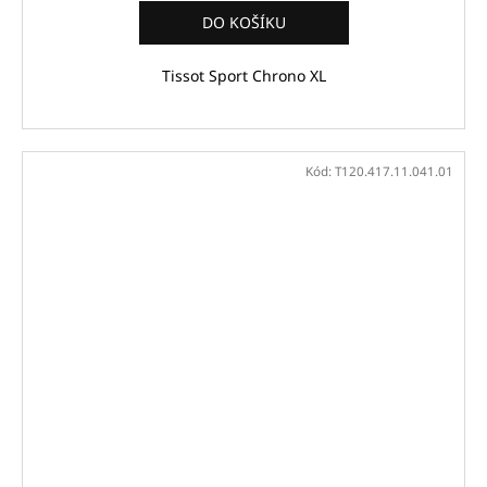
DO KOŠÍKU
Tissot Sport Chrono XL
Kód:
T120.417.11.041.01