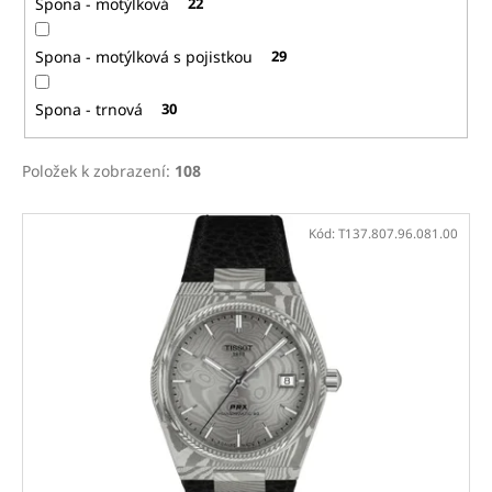
Spona - motýlková
22
Spona - motýlková s pojistkou
29
Spona - trnová
30
Položek k zobrazení:
108
V
Kód:
T137.807.96.081.00
ý
p
i
s
p
r
o
d
u