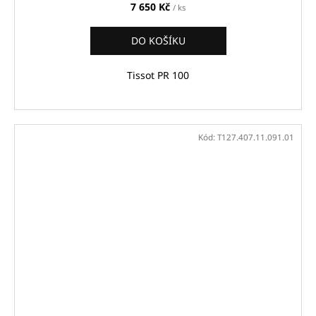
7 650 Kč
/ ks
DO KOŠÍKU
Tissot PR 100
Kód:
T127.407.11.091.01