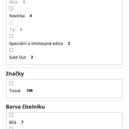
č
ů
Akce
0
u
j
Novinka
4
e
m
Tip
0
e
Speciální a limitované edice
2
FREDERIQUE
CONSTANT
Sold Out
3
FC-
292MC4P5
21
Značky
630
Kč
Původně:
Tissot
108
30
900
Kč
Barva číselníku
Bílá
7