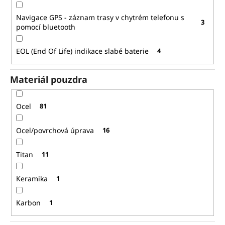
Navigace GPS - záznam trasy v chytrém telefonu s
3
pomocí bluetooth
EOL (End Of Life) indikace slabé baterie
4
Materiál pouzdra
Ocel
81
Ocel/povrchová úprava
16
Titan
11
Keramika
1
Karbon
1