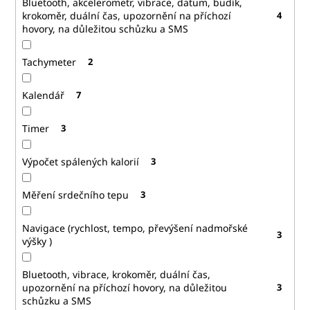
Bluetooth, akcelerometr, vibrace, datum, budík,
krokoměr, duální čas, upozornění na příchozí
4
hovory, na důležitou schůzku a SMS
Tachymeter
2
Kalendář
7
Timer
3
Výpočet spálených kalorií
3
Měření srdečního tepu
3
Navigace (rychlost, tempo, převýšení nadmořské
3
výšky )
Bluetooth, vibrace, krokoměr, duální čas,
upozornění na příchozí hovory, na důležitou
3
schůzku a SMS