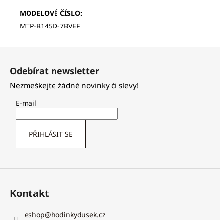
MODELOVÉ ČÍSLO
:
MTP-B145D-7BVEF
Z
á
Odebírat newsletter
p
Nezmeškejte žádné novinky či slevy!
a
t
E-mail
í
PŘIHLÁSIT SE
Kontakt
eshop
@
hodinkydusek.cz