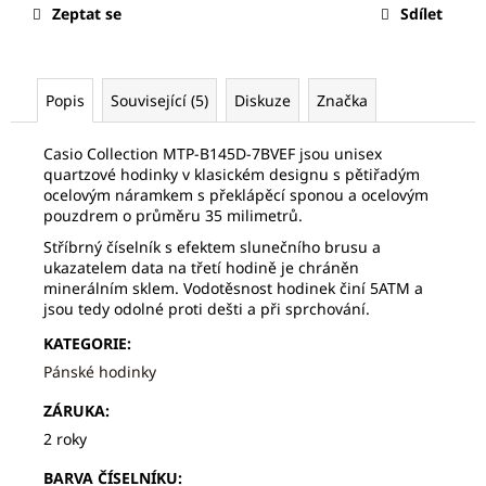
č
Zeptat se
Sdílet
u
j
e
m
Popis
Související (5)
Diskuze
Značka
e
Casio Collection MTP-B145D-7BVEF jsou unisex
quartzové hodinky v klasickém designu s pětiřadým
FREDERIQUE
ocelovým náramkem s překlápěcí sponou a ocelovým
CONSTANT
pouzdrem o průměru 35 milimetrů.
FC-
306MR4S4
Stříbrný číselník s efektem slunečního brusu a
ukazatelem data na třetí hodině je chráněn
36
minerálním sklem. Vodotěsnost hodinek činí 5ATM a
393
Kč
jsou tedy odolné proti dešti a při sprchování.
Původně:
KATEGORIE
:
51
990
Pánské hodinky
Kč
ZÁRUKA
:
2 roky
BARVA ČÍSELNÍKU
: