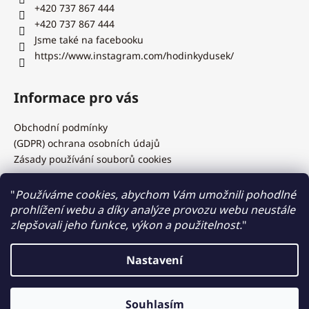
+420 737 867 444
+420 737 867 444
Jsme také na facebooku
https://www.instagram.com/hodinkydusek/
Informace pro vás
Obchodní podmínky
(GDPR) ochrana osobních údajů
Zásady používání souborů cookies
"
Používáme cookies, abychom Vám umožnili pohodlné
prohlížení webu a díky analýze provozu webu neustále
Hodinky Dušek.cz
zlepšovali jeho funkce, výkon a použitelnost.
"
Nastavení
Vytvořil Shoptet
Výměna baterií, řemínků, kovových tahů, test vodotěsnosti,
Souhlasím
Copyright 2026
Hodinky Dušek
. Všechna práva vyhrazena.