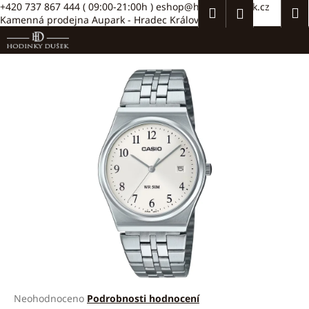
K
Přejít
+420 737 867 444
( 09:00-21:00h )
eshop@hodinkydusek.cz
Hledat
Náku
M
Přihlášení
na
Kamenná prodejna Aupark - Hradec Králové >>
o
obsah
Zpět
Zpět
košík
š
í
C
k
o
p
o
t
ř
e
b
u
j
e
t
e
Průměrné
Neohodnoceno
Podrobnosti hodnocení
n