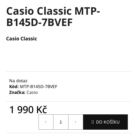
hodnocení
a
Casio Classic MTP-
produktu
je
j
B145D-7BVEF
0,0
í
z
t
5
hvězdiček.
?
Casio Classic
HLEDAT
Na dotaz
Kód:
MTP-B145D-7BVEF
Značka:
Casio
D
o
1 990 Kč
p
o
Měrná
DO KOŠÍKU
cena:
r
u