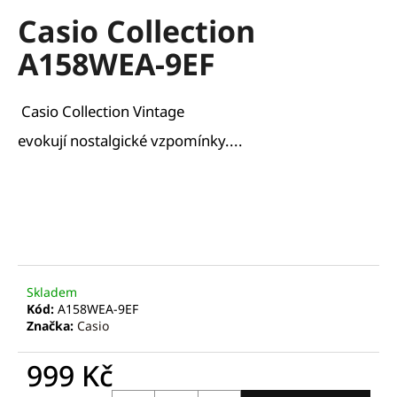
hodnocení
a
Casio Collection
produktu
je
j
A158WEA-9EF
0,0
í
z
t
5
hvězdiček.
?
Casio Collection Vintage
evokují nostalgické vzpomínky....
HLEDAT
D
Skladem
o
Kód:
A158WEA-9EF
p
Značka:
Casio
o
r
999 Kč
u