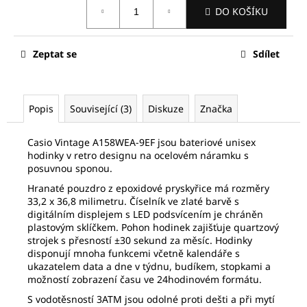
č
Měrná
DO KOŠÍKU
cena:
u
j
e
Zeptat se
Sdílet
m
e
Popis
Související (3)
Diskuze
Značka
FREDERIQUE
CONSTANT
FC-
Casio Vintage A158WEA-9EF jsou bateriové unisex
292MG5B6B
hodinky v retro designu na ocelovém náramku s
posuvnou sponou.
19
810
Hranaté pouzdro z epoxidové pryskyřice má rozměry
Kč
33,2 x 36,8 milimetru. Číselník ve zlaté barvě s
Původně:
digitálním displejem s LED podsvícením je chráněn
28
plastovým sklíčkem. Pohon hodinek zajišťuje quartzový
300
strojek s přesností ±30 sekund za měsíc. Hodinky
Kč
disponují mnoha funkcemi včetně kalendáře s
ukazatelem data a dne v týdnu, budíkem, stopkami a
možností zobrazení času ve 24hodinovém formátu.
S vodotěsností 3ATM jsou odolné proti dešti a při mytí