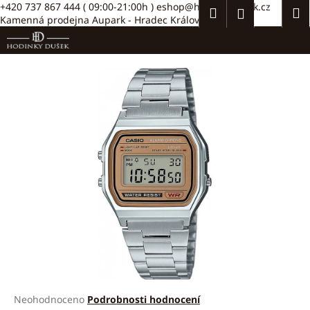
K
Přejít
+420 737 867 444
( 09:00-21:00h )
eshop@hodinkydusek.cz
Hledat
Náku
M
Přihlášení
na
Kamenná prodejna Aupark - Hradec Králové >>
o
obsah
Zpět
Zpět
košík
š
í
C
k
o
p
o
t
ř
e
b
u
j
e
t
e
Průměrné
Neohodnoceno
Podrobnosti hodnocení
n