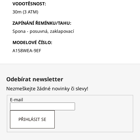
VODOTĚSNOST
:
30m (3 ATM)
ZAPÍNÁNÍ ŘEMÍNKU/TAHU
:
Spona - posuvná, zaklapovací
MODELOVÉ ČÍSLO
:
A158WEA-9EF
Z
á
Odebírat newsletter
p
Nezmeškejte žádné novinky či slevy!
a
t
E-mail
í
PŘIHLÁSIT SE