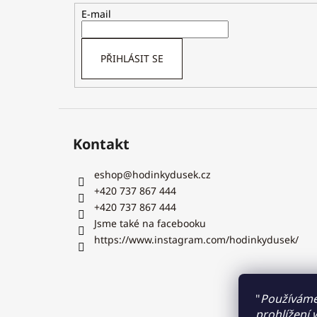
t
E-mail
í
PŘIHLÁSIT SE
Kontakt
eshop
@
hodinkydusek.cz
+420 737 867 444
+420 737 867 444
Jsme také na facebooku
https://www.instagram.com/hodinkydusek/
"
Používáme
prohlížení