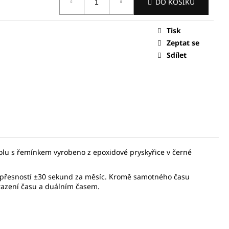
DO KOŠÍKU
0 Kč
Tisk
Zeptat se
Sdílet
polu s řemínkem vyrobeno z epoxidové pryskyřice v černé
 s přesností ±30 sekund za měsíc. Kromě samotného času
razení času a duálním časem.