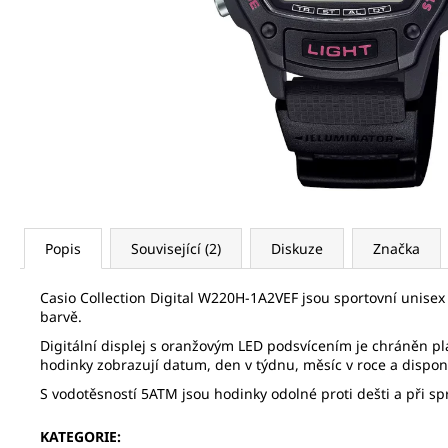
SEIKO SPB469J1
21 320 Kč
Původně:
32 800 Kč
Popis
Související (2)
Diskuze
Značka
Casio Collection Digital W220H-1A2VEF jsou sportovní unisex
barvě.
Digitální displej s oranžovým LED podsvícením je chráněn p
hodinky zobrazují datum, den v týdnu, měsíc v roce a disp
S vodotěsností 5ATM jsou hodinky odolné proti dešti a při sp
KATEGORIE
: