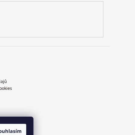
dajů
ookies
ouhlasím