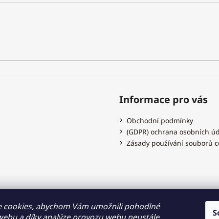
Informace pro vás
Obchodní podmínky
(GDPR) ochrana osobních ú
Zásady používání souborů c
Hodinky Dušek.cz
 cookies, abychom Vám umožnili pohodlné
S
 webu a díky analýze provozu webu neustále