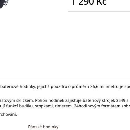
1 290 Kč
SEIKO SPB467J1
SEIKO SPB381J1
Měrná
17 875 Kč
31 780 Kč
cena:
Původně:
27 500 Kč
Původně:
45 40
 bateriové hodinky, jejichž pouzdro o průměru 36,6 milimetru je s
lastovým sklíčkem. Pohon hodinek zajišťuje bateriový strojek 3549
onují funkcí budíku, stopkami, timerem, 24hodinovým formátem zob
rchování.
Pánské hodinky