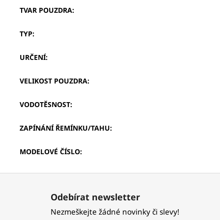
TVAR POUZDRA
:
TYP
:
URČENÍ
:
VELIKOST POUZDRA
:
VODOTĚSNOST
:
ZAPÍNÁNÍ ŘEMÍNKU/TAHU
:
MODELOVÉ ČÍSLO
:
Z
á
Odebírat newsletter
p
Nezmeškejte žádné novinky či slevy!
a