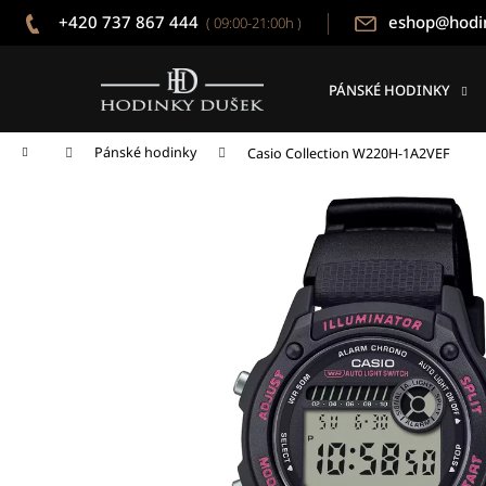
K
Přejít
+420 737 867 444
eshop@hodi
( 09:00-21:00h )
na
o
obsah
Zpět
Zpět
š
do
do
í
PÁNSKÉ HODINKY
k
obchodu
obchodu
Domů
Pánské hodinky
Casio Collection W220H-1A2VEF