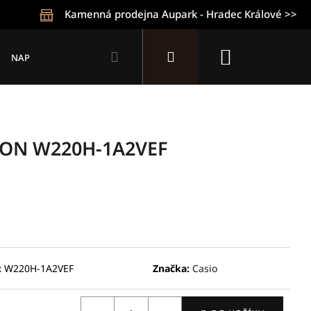
Kamenná prodejna Aupark - Hradec Králové >>
Hledat
Přihlášení
Nákupní
NAPIŠTE NÁM
KONTAKTY
OBCHODNÍ PODMÍNKY
Z
košík
ION W220H-1A2VEF
:
W220H-1A2VEF
Značka:
Casio
Následující