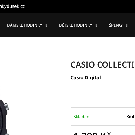
nkydusek.cz
DÁMSKÉ HODINKY
DĚTSKÉ HODINKY
ŠPERKY
Co potřebujete najít?
HLEDAT
CASIO COLLECT
Casio Digital
Doporučujeme
Skladem
Kód