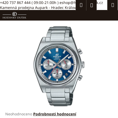
K
Přejít
+420 737 867 444
( 09:00-21:00h )
eshop@hodinkydusek.cz
Hledat
Náku
M
Přihlášení
na
Kamenná prodejna Aupark - Hradec Králové >>
o
obsah
Zpět
Zpět
košík
š
í
C
k
o
p
o
t
ř
e
b
u
j
e
t
e
Průměrné
Neohodnoceno
Podrobnosti hodnocení
n