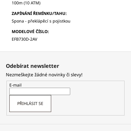
100m (10 ATM)
ZAPÍNÁNÍ ŘEMÍNKU/TAHU
:
Spona - překlápěcí s pojistkou
MODELOVÉ ČÍSLO
:
EFB730D-2AV
Z
á
Odebírat newsletter
p
Nezmeškejte žádné novinky či slevy!
a
t
E-mail
í
PŘIHLÁSIT SE