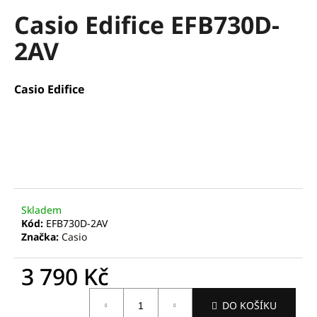
hodnocení
a
Casio Edifice EFB730D-
produktu
je
j
2AV
0,0
í
z
t
5
hvězdiček.
?
Casio Edifice
HLEDAT
Skladem
Kód:
EFB730D-2AV
D
Značka:
Casio
o
p
3 790 Kč
o
r
Měrná
u
DO KOŠÍKU
cena: