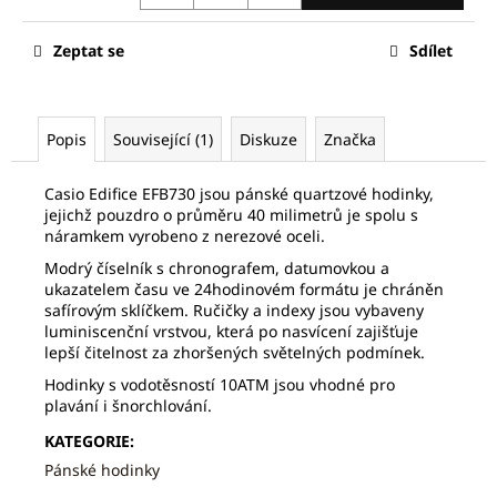
č
u
j
Zeptat se
Sdílet
e
m
e
Popis
Související (1)
Diskuze
Značka
FREDERIQUE
Casio Edifice EFB730 jsou pánské quartzové hodinky,
CONSTANT
jejichž pouzdro o průměru 40 milimetrů je spolu s
FC-
náramkem vyrobeno z nerezové oceli.
252SS5B6
Modrý číselník s chronografem, datumovkou a
15
ukazatelem času ve 24hodinovém formátu je chráněn
820
safírovým sklíčkem. Ručičky a indexy jsou vybaveny
Kč
luminiscenční vrstvou, která po nasvícení zajišťuje
Původně:
22
lepší čitelnost za zhoršených světelných podmínek.
600
Hodinky s vodotěsností 10ATM jsou vhodné pro
Kč
plavání i šnorchlování.
KATEGORIE
:
Pánské hodinky