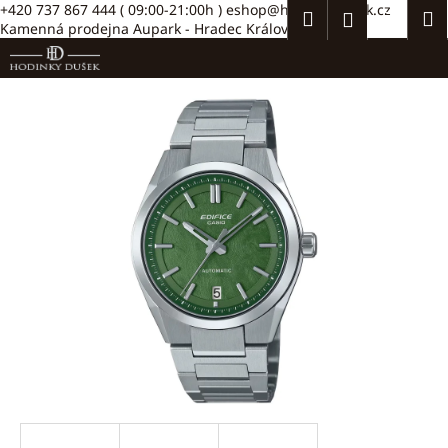
K
Přejít
+420 737 867 444
( 09:00-21:00h )
eshop@hodinkydusek.cz
Hledat
Náku
M
Přihlášení
na
Kamenná prodejna Aupark - Hradec Králové >>
o
obsah
Zpět
Zpět
košík
š
í
C
k
o
p
o
t
ř
e
b
u
j
e
t
e
n