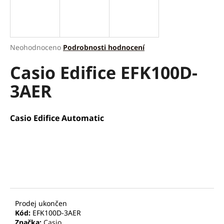
a
j
í
Průměrné
Neohodnoceno
Podrobnosti hodnocení
t
hodnocení
?
Casio Edifice EFK100D-
produktu
je
3AER
0,0
z
5
hvězdiček.
HLEDAT
Casio Edifice Automatic
D
o
p
o
r
Prodej ukončen
Kód:
EFK100D-3AER
u
Značka:
Casio