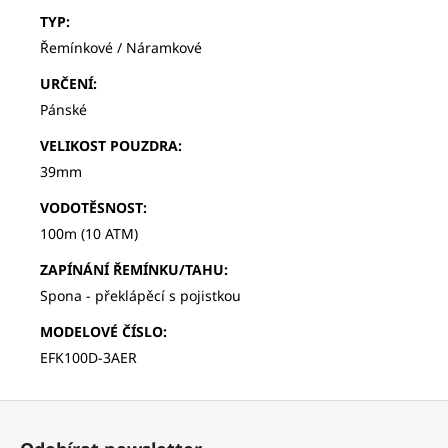
TYP
:
Řemínkové / Náramkové
URČENÍ
:
Pánské
VELIKOST POUZDRA
:
39mm
VODOTĚSNOST
:
100m (10 ATM)
ZAPÍNÁNÍ ŘEMÍNKU/TAHU
:
Spona - překlápěcí s pojistkou
MODELOVÉ ČÍSLO
:
EFK100D-3AER
Z
á