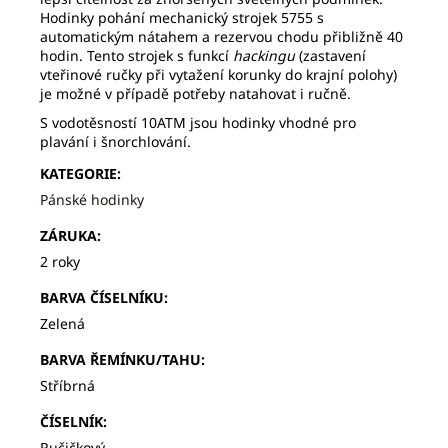
Hodinky pohání mechanický strojek 5755 s
automatickým nátahem a rezervou chodu přibližně 40
hodin. Tento strojek s funkcí
hackingu
(zastavení
vteřinové ručky při vytažení korunky do krajní polohy)
je možné v případě potřeby natahovat i ručně.
S vodotěsností 10ATM jsou hodinky vhodné pro
plavání i šnorchlování.
KATEGORIE
:
Pánské hodinky
ZÁRUKA
:
2 roky
BARVA ČÍSELNÍKU
:
Zelená
BARVA ŘEMÍNKU/TAHU
:
Stříbrná
ČÍSELNÍK
:
Ručičkový