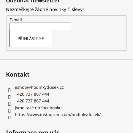
Odebírat newsletter
p
Nezmeškejte žádné novinky či slevy!
a
t
E-mail
í
PŘIHLÁSIT SE
Kontakt
eshop
@
hodinkydusek.cz
+420 737 867 444
+420 737 867 444
Jsme také na facebooku
https://www.instagram.com/hodinkydusek/
Informace pro vás