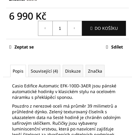
č
u
6 990 Kč
j
e
Měrná
m
DO KOŠÍKU
cena:
e
Zeptat se
Sdílet
FREDERIQUE
CONSTANT
FC-
292MC4P5
Popis
Související (4)
Diskuze
Značka
21
630
Kč
Casio Edifice Automatic EFK-100D-3AER jsou pánské
Původně:
automatické hodinky v klasickém stylu na ocelovém
30
náramku s překlápěcí sponou.
900
Kč
Pouzdro z nerezové oceli má průměr 39 milimetrů a
průhledné dýnko. Zelený texturovaný číselník s
ukazatelem data na šesté hodině je chráněn odolným
safírovým sklíčkem. Ručičky jsou vybaveny
luminiscenční vrstvou, která po nasvícení zajišťuje
lepší čitelnost za zhoršených světelných podmínek.