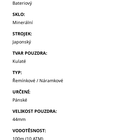
Bateriový
SKLO
:
Minerální
STROJEK
:
Japonský
TVAR POUZDRA
:
Kulaté
TYP
:
Řemínkové / Náramkové
URČENÍ
:
Pánské
VELIKOST POUZDRA
:
44mm
VODOTĚSNOST
:
100m (10 ATM)