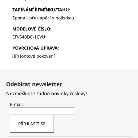
ZAPÍNÁNÍ ŘEMÍNKU/TAHU
:
Spona - překlápěcí s pojistkou
MODELOVÉ ČÍSLO
:
EFV540DC-1CVU
POVRCHOVÁ ÚPRAVA
:
(IP) iontové pokovení
Z
á
Odebírat newsletter
p
Nezmeškejte žádné novinky či slevy!
a
t
E-mail
í
PŘIHLÁSIT SE