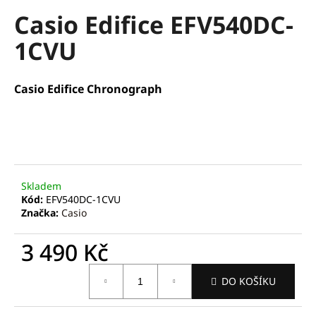
hodnocení
a
Casio Edifice EFV540DC-
produktu
je
j
1CVU
0,0
í
z
t
5
hvězdiček.
?
Casio Edifice Chronograph
HLEDAT
Skladem
Kód:
EFV540DC-1CVU
Značka:
Casio
D
o
3 490 Kč
p
o
Měrná
DO KOŠÍKU
cena:
r
u