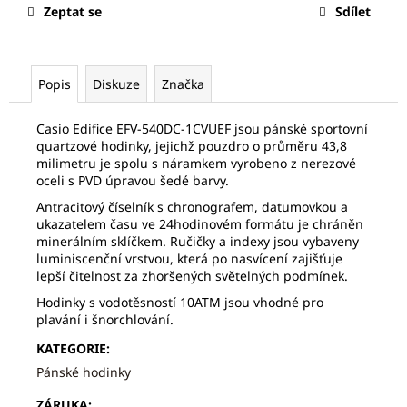
č
Zeptat se
Sdílet
u
j
e
m
Popis
Diskuze
Značka
e
Casio Edifice EFV-540DC-1CVUEF jsou pánské sportovní
quartzové hodinky, jejichž pouzdro o průměru 43,8
FREDERIQUE
milimetru je spolu s náramkem vyrobeno z nerezové
CONSTANT
oceli s PVD úpravou šedé barvy.
FC-
252SS5B6
Antracitový číselník s chronografem, datumovkou a
ukazatelem času ve 24hodinovém formátu je chráněn
15
minerálním sklíčkem. Ručičky a indexy jsou vybaveny
820
Kč
luminiscenční vrstvou, která po nasvícení zajišťuje
Původně:
lepší čitelnost za zhoršených světelných podmínek.
22
Hodinky s vodotěsností 10ATM jsou vhodné pro
600
Kč
plavání i šnorchlování.
KATEGORIE
:
Pánské hodinky
ZÁRUKA
: