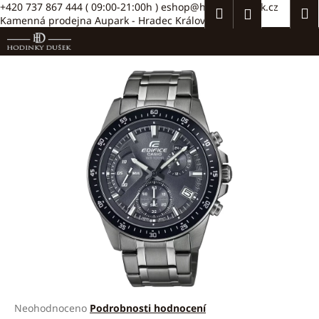
K
Přejít
+420 737 867 444
( 09:00-21:00h )
eshop@hodinkydusek.cz
Hledat
Náku
M
Přihlášení
na
Kamenná prodejna Aupark - Hradec Králové >>
o
obsah
Zpět
Zpět
košík
š
í
C
k
o
p
o
t
ř
e
b
u
j
e
t
e
Průměrné
Neohodnoceno
Podrobnosti hodnocení
n