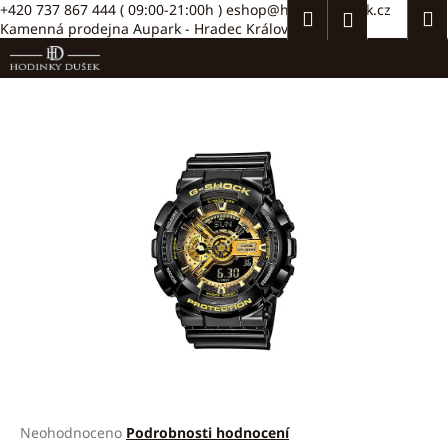
K
Přejít
+420 737 867 444
( 09:00-21:00h )
eshop@hodinkydusek.cz
Hledat
Náku
M
Přihlášení
na
Kamenná prodejna Aupark - Hradec Králové >>
o
obsah
Zpět
Zpět
košík
š
í
C
k
o
p
o
t
ř
e
b
u
j
e
t
e
Průměrné
Neohodnoceno
Podrobnosti hodnocení
n