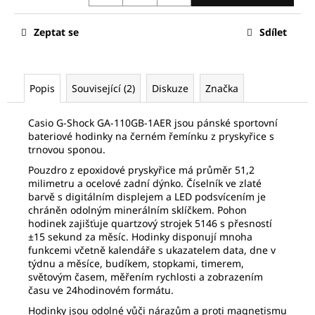
č
u
j
Zeptat se
Sdílet
e
m
e
Popis
Související (2)
Diskuze
Značka
FREDERIQUE
Casio G-Shock GA-110GB-1AER jsou pánské sportovní
CONSTANT
bateriové hodinky na černém řemínku z pryskyřice s
FC-
trnovou sponou.
306S4S6B
Pouzdro z epoxidové pryskyřice má průměr 51,2
35
milimetru a ocelové zadní dýnko. Číselník ve zlaté
483
barvě s digitálním displejem a LED podsvícením je
Kč
chráněn odolným minerálním sklíčkem. Pohon
Původně:
50
hodinek zajišťuje quartzový strojek 5146 s přesností
690
±15 sekund za měsíc. Hodinky disponují mnoha
Kč
funkcemi včetně kalendáře s ukazatelem data, dne v
týdnu a měsíce, budíkem, stopkami, timerem,
světovým časem, měřením rychlosti a zobrazením
času ve 24hodinovém formátu.
Hodinky jsou odolné vůči nárazům a proti magnetismu