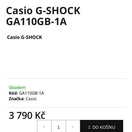
hodnocení
a
Casio G-SHOCK
produktu
je
j
GA110GB-1A
0,0
í
z
t
5
hvězdiček.
?
Casio G-SHOCK
HLEDAT
Skladem
Kód:
GA110GB-1A
D
Značka:
Casio
o
p
3 790 Kč
o
r
Měrná
u
DO KOŠÍKU
cena: