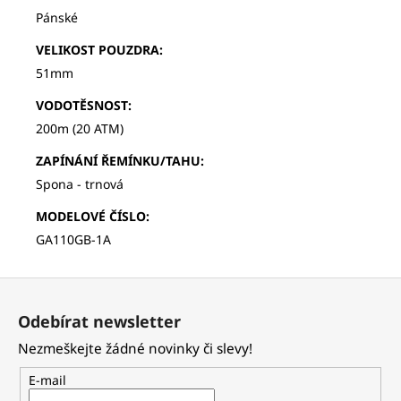
Pánské
VELIKOST POUZDRA
:
51mm
VODOTĚSNOST
:
200m (20 ATM)
ZAPÍNÁNÍ ŘEMÍNKU/TAHU
:
Spona - trnová
MODELOVÉ ČÍSLO
:
GA110GB-1A
Z
á
Odebírat newsletter
p
Nezmeškejte žádné novinky či slevy!
a
t
E-mail