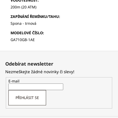
VODOTĚSNOST
:
200m (20 ATM)
ZAPÍNÁNÍ ŘEMÍNKU/TAHU
:
Spona - trnová
MODELOVÉ ČÍSLO
:
GA710GB-1AE
Z
á
Odebírat newsletter
p
Nezmeškejte žádné novinky či slevy!
a
t
E-mail
í
PŘIHLÁSIT SE