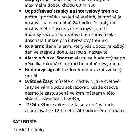
maximální dobou chodu 60 minut.
Odpočítávací stopky na intervalový trénink:
počítají pozpátku po jedné vteřině, je možné je
nastavit na maximálně 24 hodin. Po uplynutí
nastaveného času zazní zvukový signál a
hodinky začnou odpočítávat ten samý úsek -
dokonalá funkce pro intervalový trénink.
5x alarm:
denní alarm, který vás upozorní každý
den ve stejnou dobu, kterou si nastavíte.
Alarm s funkcí Snooze:
alarm se bude ozývat po
několika minutách, dokud ho úplně nevypnete.
Hodinový signál:
každou hodinu zazní zvukový
signál.
Světové časy:
můžete si nastavit, jaké světové
časy se vám budou zobrazovat. Každé časové
pásmo je zastoupené velkým městem v této
oblasti - New York, Londýn,...
12/24 režim:
zvolte si, zda se vám čas bude
zobrazovat ve 12-ti nebo 24-hodinovém formátu.
KATEGORIE
:
Pánské hodinky