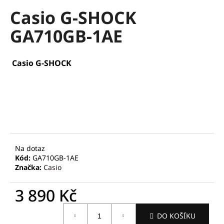
hodnocení
a
Casio G-SHOCK
produktu
je
j
GA710GB-1AE
0,0
í
z
t
5
hvězdiček.
?
Casio G-SHOCK
HLEDAT
Na dotaz
Kód:
GA710GB-1AE
D
Značka:
Casio
o
p
3 890 Kč
o
r
Měrná
u
DO KOŠÍKU
cena: