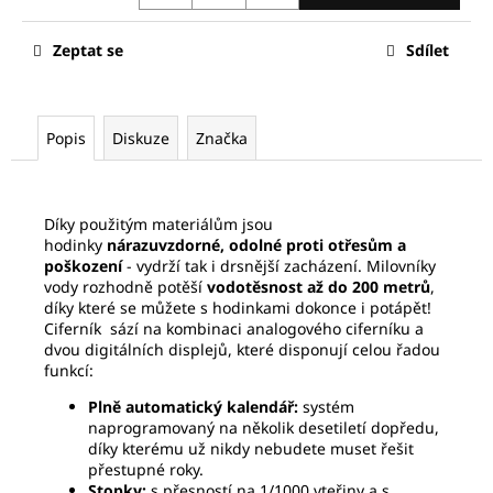
č
u
j
Zeptat se
Sdílet
e
m
e
Popis
Diskuze
Značka
SEIKO
SPB381J1
Díky použitým materiálům jsou
31
hodinky
nárazuvzdorné, odolné proti otřesům a
780
poškození
- vydrží tak i drsnější zacházení. Milovníky
Kč
vody rozhodně potěší
vodotěsnost až do 200 metrů
,
Původně:
díky které se můžete s hodinkami dokonce i potápět!
45
Ciferník sází na kombinaci analogového ciferníku a
400
Kč
dvou digitálních displejů, které disponují celou řadou
funkcí:
Plně automatický kalendář:
systém
naprogramovaný na několik desetiletí dopředu,
díky kterému už nikdy nebudete muset řešit
přestupné roky.
Stopky:
s přesností na 1/1000 vteřiny a s