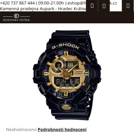
K
Přejít
+420 737 867 444
( 09:00-21:00h )
eshop@hodinkydusek.cz
Hledat
Náku
M
Přihlášení
na
Kamenná prodejna Aupark - Hradec Králové >>
o
obsah
Zpět
Zpět
košík
š
í
C
k
o
p
o
t
ř
e
b
u
j
e
t
e
Průměrné
Neohodnoceno
Podrobnosti hodnocení
n