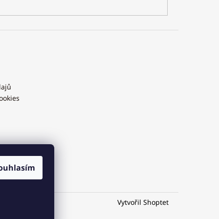
dajů
ookies
ouhlasím
Vytvořil Shoptet