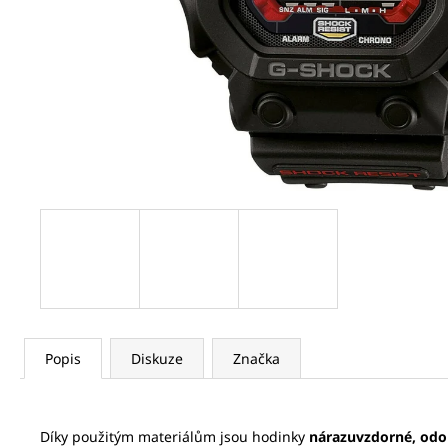
SEIKO SPB469J1
21 320 Kč
Původně:
32 800 Kč
Popis
Diskuze
Značka
Díky použitým materiálům jsou hodinky
nárazuvzdorné, odo