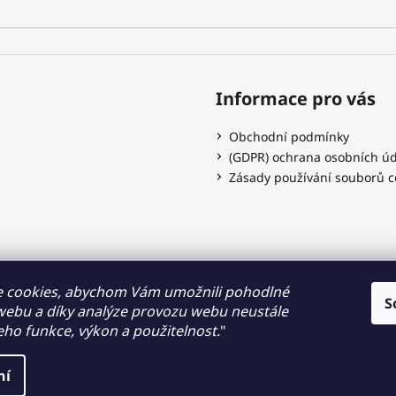
Informace pro vás
Obchodní podmínky
(GDPR) ochrana osobních ú
Zásady používání souborů c
Hodinky Dušek.cz
 cookies, abychom Vám umožnili pohodlné
S
 webu a díky analýze provozu webu neustále
jeho funkce, výkon a použitelnost.
"
hrazena.
ých
ní