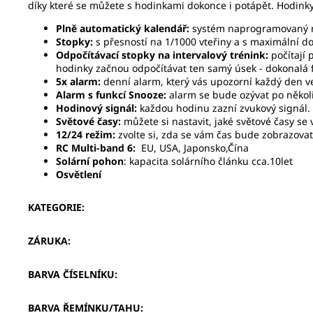
díky které se můžete s hodinkami dokonce i potápět. Hodinky
Plně automatický kalendář:
systém naprogramovaný na 
Stopky:
s přesností na 1/1000 vteřiny a s maximální 
Odpočítávací stopky na intervalový trénink:
počítají 
hodinky začnou odpočítávat ten samý úsek - dokonalá f
5x alarm:
denní alarm, který vás upozorní každý den ve
Alarm s funkcí Snooze:
alarm se bude ozývat po někol
Hodinový signál:
každou hodinu zazní zvukový signál.
Světové časy:
můžete si nastavit, jaké světové časy s
12/24 režim:
zvolte si, zda se vám čas bude zobrazova
RC Multi-band 6:
EU, USA, Japonsko,Čína
Solární pohon
: kapacita solárního článku cca.10let
Osvětlení
KATEGORIE
:
ZÁRUKA
:
BARVA ČÍSELNÍKU
:
BARVA ŘEMÍNKU/TAHU
: