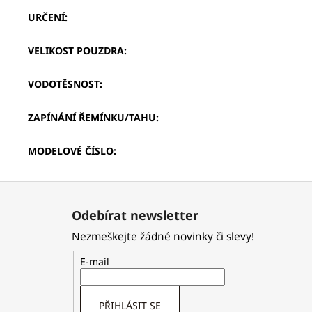
URČENÍ
:
VELIKOST POUZDRA
:
VODOTĚSNOST
:
ZAPÍNÁNÍ ŘEMÍNKU/TAHU
:
MODELOVÉ ČÍSLO
:
Z
á
Odebírat newsletter
p
Nezmeškejte žádné novinky či slevy!
a
t
E-mail
í
PŘIHLÁSIT SE