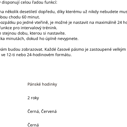
 disponují celou řadou funkcí:
několik desetiletí dopředu, díky kterému už nikdy nebudete muse
dobou chodu 60 minut.
pozpátku po jedné vteřině, je možné je nastavit na maximálně 24 h
unkce pro intervalový trénink.
 stejnou dobu, kterou si nastavíte.
ika minutách, dokud ho úplně nevypnete.
e vám budou zobrazovat. Každé časové pásmo je zastoupené velkým m
t ve 12-ti nebo 24-hodinovém formátu.
Pánské hodinky
2 roky
Černá, Červená
Černá