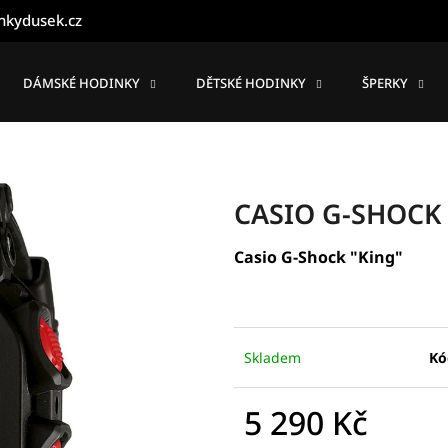
nkydusek.cz
DÁMSKÉ HODINKY
DĚTSKÉ HODINKY
ŠPERKY
Co potřebujete najít?
HLEDAT
CASIO G-SHOCK
Casio G-Shock "King"
Doporučujeme
Skladem
Kó
5 290 Kč
Měrná