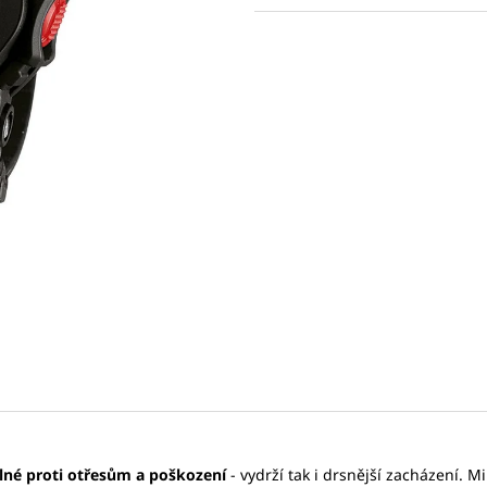
SEIKO SPB467J1
SEIKO SPB381J1
cena:
17 875 Kč
31 780 Kč
Původně:
27 500 Kč
Původně:
45 40
lné proti otřesům a poškození
- vydrží tak i drsnější zacházení. 