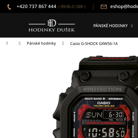
K
Přejít
+420 737 867 444
eshop@hodi
( 09:00-21:00h )
na
o
obsah
Zpět
Zpět
š
do
do
í
PÁNSKÉ HODINKY
k
obchodu
obchodu
Domů
Pánské hodinky
Casio G-SHOCK GXW56-1A