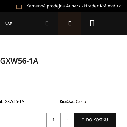
Kamenná prodejna Aupark - Hradec Králové >>
Hledat
Přihlášení
Nákupní
NAPIŠTE NÁM
KONTAKTY
OBCHODNÍ PODMÍNKY
Z
košík
 GXW56-1A
d:
GXW56-1A
Značka:
Casio
Následující
DO KOŠÍKU