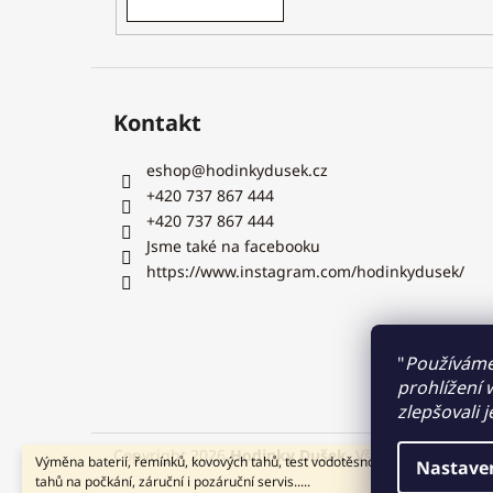
Kontakt
eshop
@
hodinkydusek.cz
+420 737 867 444
+420 737 867 444
Jsme také na facebooku
https://www.instagram.com/hodinkydusek/
"
Používáme
prohlížení
zlepšovali 
Copyright 2026
Hodinky Dušek
. Všechna práva vy
Výměna baterií, řemínků, kovových tahů, test vodotěsnosti, zkrácení kovov
Nastave
tahů na počkání, záruční i pozáruční servis.....