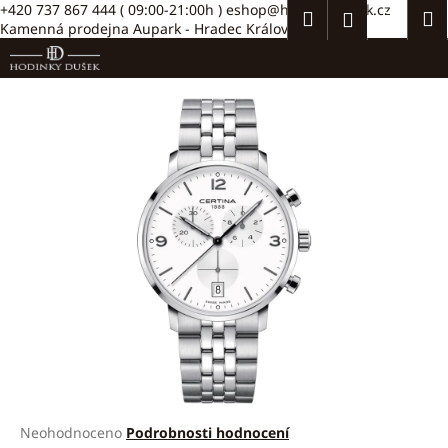
K
Přejít
+420 737 867 444
( 09:00-21:00h )
eshop@hodinkydusek.cz
Hledat
Náku
M
Přihlášení
na
Kamenná prodejna Aupark - Hradec Králové >>
o
obsah
Zpět
Zpět
košík
š
í
C
k
o
p
o
t
ř
e
b
u
j
e
t
e
Průměrné
Neohodnoceno
Podrobnosti hodnocení
n