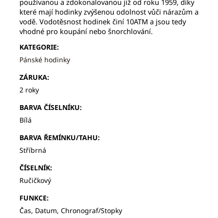
používanou a zdokonalovanou již od roku 1959, díky
které mají hodinky zvýšenou odolnost vůči nárazům a
vodě.
Vodotěsnost hodinek činí 10ATM a jsou tedy
vhodné pro koupání nebo šnorchlování.
KATEGORIE
:
Pánské hodinky
ZÁRUKA
:
2 roky
BARVA ČÍSELNÍKU
:
Bílá
BARVA ŘEMÍNKU/TAHU
:
Stříbrná
ČÍSELNÍK
:
Ručičkový
FUNKCE
:
Čas, Datum, Chronograf/Stopky