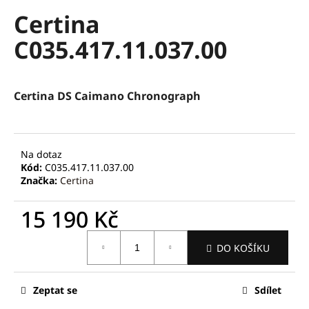
hodnocení
a
Certina
produktu
je
j
C035.417.11.037.00
0,0
í
z
t
5
hvězdiček.
?
Certina DS Caimano Chronograph
Na dotaz
HLEDAT
Kód:
C035.417.11.037.00
Značka:
Certina
15 190 Kč
D
o
Měrná
DO KOŠÍKU
p
cena:
o
r
Zeptat se
Sdílet
u