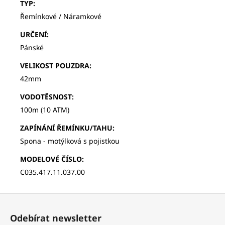
TYP
:
Řemínkové / Náramkové
URČENÍ
:
Pánské
VELIKOST POUZDRA
:
42mm
VODOTĚSNOST
:
100m (10 ATM)
ZAPÍNÁNÍ ŘEMÍNKU/TAHU
:
Spona - motýlková s pojistkou
MODELOVÉ ČÍSLO
:
C035.417.11.037.00
Z
á
Odebírat newsletter