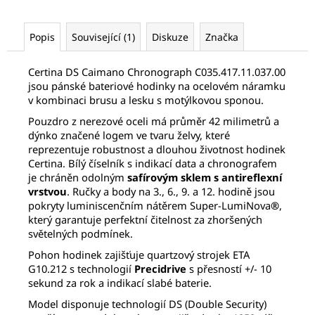
č
u
j
Popis
Související (1)
Diskuze
Značka
e
m
Certina DS Caimano Chronograph C035.417.11.037.00
e
jsou pánské bateriové hodinky na ocelovém náramku
v kombinaci brusu a lesku s motýlkovou sponou.
SEIKO
Pouzdro z nerezové oceli má průměr 42 milimetrů a
SPB469J1
dýnko značené logem ve tvaru želvy, které
reprezentuje robustnost a dlouhou životnost hodinek
21
320
Certina. Bílý číselník s indikací data a chronografem
Kč
je chráněn odolným
safírovým sklem s antireflexní
Původně:
vrstvou
. Ručky a body na 3., 6., 9. a 12. hodině jsou
32
pokryty luminiscenčním nátěrem Super-LumiNova
®
,
800
který garantuje perfektní čitelnost za zhoršených
Kč
světelných podmínek.
Pohon hodinek zajišťuje quartzový strojek ETA
G10.212 s technologií
Precidrive
s přesností +/- 10
sekund za rok a indikací slabé baterie.
Model disponuje technologií DS (Double Security)