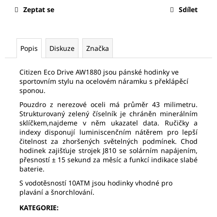
č
Zeptat se
Sdílet
u
j
e
m
Popis
Diskuze
Značka
e
Citizen Eco Drive AW1880 jsou pánské hodinky ve
sportovním stylu na ocelovém náramku s překlápěcí
FREDERIQUE
sponou.
CONSTANT
FC-
Pouzdro z nerezové oceli má průměr 43 milimetru.
292MC4P5
Strukturovaný zelený číselník je chráněn minerálním
21
sklíčkem,najdeme v něm ukazatel data. Ručičky a
630
indexy disponují luminiscenčním nátěrem pro lepší
Kč
čitelnost za zhoršených světelných podmínek. Chod
Původně:
hodinek zajišťuje strojek J810 se solárním napájením,
30
přesností ± 15 sekund za měsíc a funkcí indikace slabé
900
baterie.
Kč
S vodotěsností 10ATM jsou hodinky vhodné pro
plavání a šnorchlování.
KATEGORIE
: