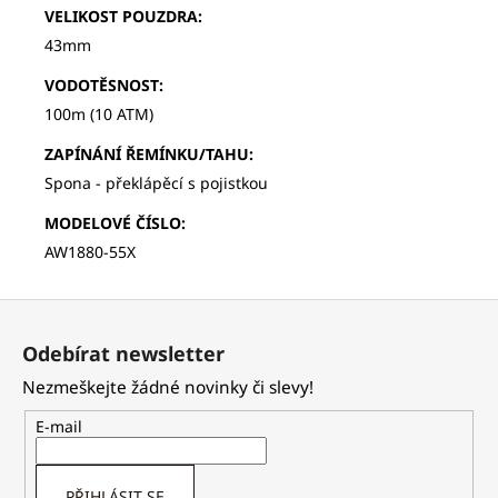
VELIKOST POUZDRA
:
43mm
VODOTĚSNOST
:
100m (10 ATM)
ZAPÍNÁNÍ ŘEMÍNKU/TAHU
:
Spona - překlápěcí s pojistkou
MODELOVÉ ČÍSLO
:
AW1880-55X
Z
á
Odebírat newsletter
p
Nezmeškejte žádné novinky či slevy!
a
t
E-mail
í
PŘIHLÁSIT SE