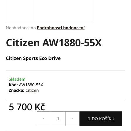
a
j
í
Průměrné
Neohodnoceno
Podrobnosti hodnocení
t
hodnocení
?
Citizen AW1880-55X
produktu
je
0,0
z
Citizen Sports Eco Drive
5
hvězdiček.
HLEDAT
Skladem
Kód:
AW1880-55X
Značka:
Citizen
D
o
5 700 Kč
p
o
Měrná
r
DO KOŠÍKU
cena:
u