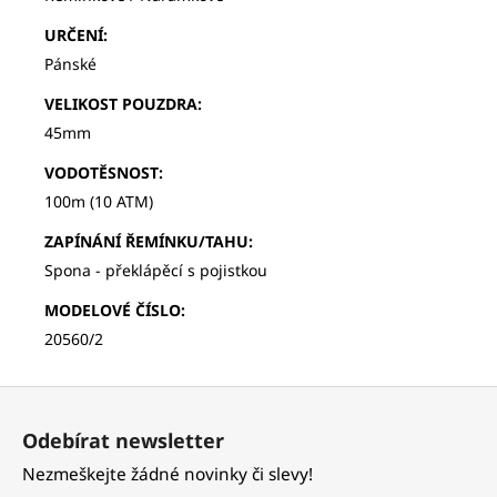
URČENÍ
:
Pánské
VELIKOST POUZDRA
:
45mm
VODOTĚSNOST
:
100m (10 ATM)
ZAPÍNÁNÍ ŘEMÍNKU/TAHU
:
Spona - překlápěcí s pojistkou
MODELOVÉ ČÍSLO
:
20560/2
Z
á
Odebírat newsletter
p
Nezmeškejte žádné novinky či slevy!
a