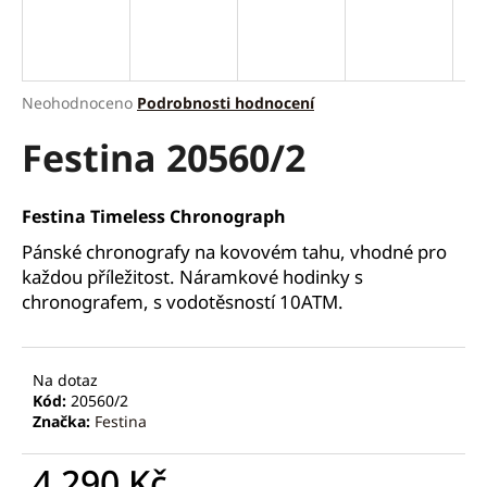
a
j
í
Průměrné
Neohodnoceno
Podrobnosti hodnocení
t
hodnocení
?
Festina 20560/2
produktu
je
0,0
z
Festina Timeless Chronograph
5
hvězdiček.
Pánské chronografy na kovovém tahu, vhodné pro
HLEDAT
každou příležitost. Náramkové hodinky s
chronografem, s vodotěsností 10ATM.
D
o
Na dotaz
p
Kód:
20560/2
o
Značka:
Festina
r
u
4 290 Kč