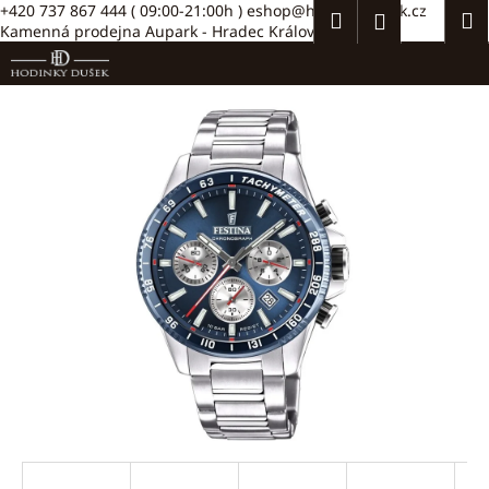
K
Přejít
+420 737 867 444
( 09:00-21:00h )
eshop@hodinkydusek.cz
Hledat
Náku
M
Přihlášení
na
Kamenná prodejna Aupark - Hradec Králové >>
o
obsah
Zpět
Zpět
košík
š
í
C
k
o
p
o
t
ř
e
b
u
j
e
t
e
n