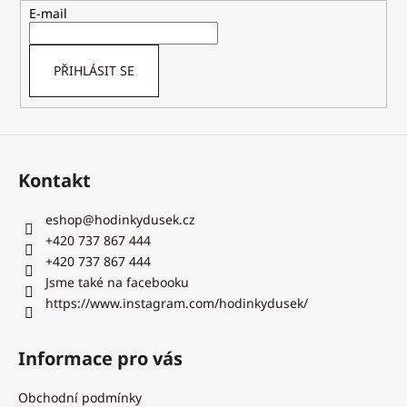
t
E-mail
í
PŘIHLÁSIT SE
Kontakt
eshop
@
hodinkydusek.cz
+420 737 867 444
+420 737 867 444
Jsme také na facebooku
https://www.instagram.com/hodinkydusek/
Informace pro vás
Obchodní podmínky