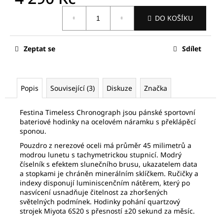
č
Měrná
u
DO KOŠÍKU
cena:
j
e
m
Zeptat se
Sdílet
e
FREDERIQUE
Popis
Související (3)
Diskuze
Značka
CONSTANT
FC-
292MG5B6B
Festina Timeless Chronograph jsou pánské sportovní
bateriové hodinky na ocelovém náramku s překlápěcí
19
sponou.
810
Kč
Pouzdro z nerezové oceli má průměr 45 milimetrů a
Původně:
modrou lunetu s tachymetrickou stupnicí. Modrý
28
číselník s efektem slunečního brusu, ukazatelem data
300
Kč
a stopkami je chráněn minerálním sklíčkem. Ručičky a
indexy disponují luminiscenčním nátěrem, který po
nasvícení usnadňuje čitelnost za zhoršených
světelných podmínek. Hodinky pohání quartzový
strojek Miyota 6S20 s přesností ±20 sekund za měsíc.