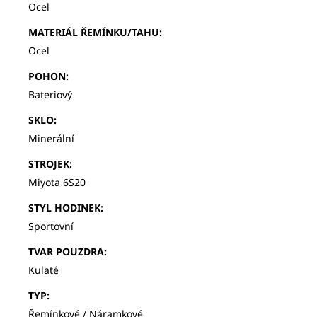
Ocel
MATERIÁL ŘEMÍNKU/TAHU
:
Ocel
POHON
:
Bateriový
SKLO
:
Minerální
STROJEK
:
Miyota 6S20
STYL HODINEK
:
Sportovní
TVAR POUZDRA
:
Kulaté
TYP
:
Řemínkové / Náramkové