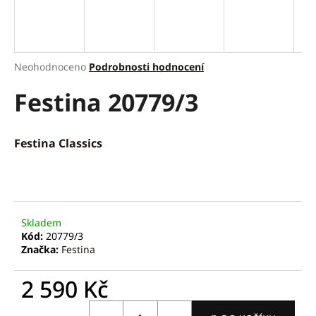
a
j
í
Průměrné
Neohodnoceno
Podrobnosti hodnocení
t
hodnocení
?
Festina 20779/3
produktu
je
0,0
z
Festina Classics
5
hvězdiček.
HLEDAT
D
Skladem
Kód:
20779/3
o
Značka:
Festina
p
o
2 590 Kč
r
u
Měrná