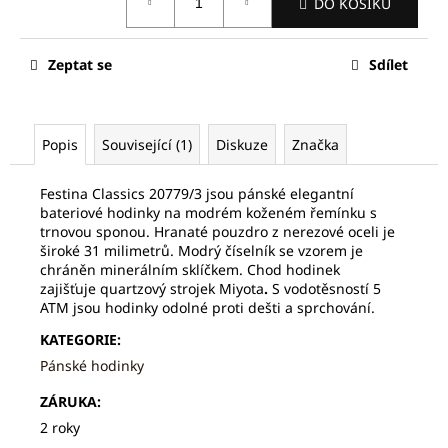
č
DO KOŠÍKU
cena:
u
j
Zeptat se
Sdílet
e
m
e
Popis
Související (1)
Diskuze
Značka
SEIKO
SPB469J1
Festina Classics 20779/3 jsou pánské elegantní
bateriové hodinky na modrém koženém řemínku s
21
320
trnovou sponou. Hranaté pouzdro z nerezové oceli je
Kč
široké 31 milimetrů. Modrý číselník se vzorem je
Původně:
chráněn minerálním sklíčkem. Chod hodinek
32
zajišťuje quartzový strojek Miyota
.
S vodotěsností 5
800
ATM
jsou hodinky odolné proti dešti a sprchování.
Kč
KATEGORIE
:
Pánské hodinky
ZÁRUKA
:
2 roky