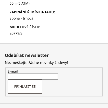
50m (5 ATM)
ZAPÍNÁNÍ ŘEMÍNKU/TAHU
:
Spona - trnová
MODELOVÉ ČÍSLO
:
20779/3
Z
á
Odebírat newsletter
p
Nezmeškejte žádné novinky či slevy!
a
t
E-mail
í
PŘIHLÁSIT SE