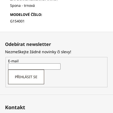
Spona - trnová
MODELOVÉ ČÍSLO
:
G154001
Z
á
Odebírat newsletter
p
Nezmeškejte žádné novinky či slevy!
a
t
E-mail
í
PŘIHLÁSIT SE
Kontakt