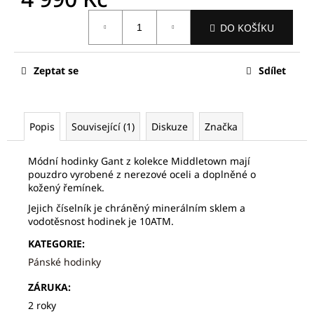
č
u
Měrná
DO KOŠÍKU
cena:
j
e
m
Zeptat se
Sdílet
e
FREDERIQUE
Popis
Související (1)
Diskuze
Značka
CONSTANT
FC-
252SS5B6
Módní hodinky Gant z kolekce Middletown mají
15
pouzdro vyrobené z nerezové oceli a doplněné o
820
kožený řemínek.
Kč
Jejich číselník je chráněný minerálním sklem a
Původně:
vodotěsnost hodinek je 10ATM.
22
600
KATEGORIE
:
Kč
Pánské hodinky
ZÁRUKA
:
2 roky