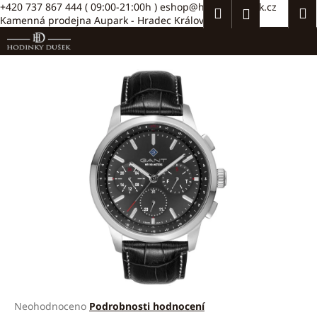
K
Přejít
+420 737 867 444
( 09:00-21:00h )
eshop@hodinkydusek.cz
Hledat
Náku
M
Přihlášení
na
Kamenná prodejna Aupark - Hradec Králové >>
o
obsah
Zpět
Zpět
košík
š
í
C
k
o
p
o
t
ř
e
b
u
j
e
t
e
Průměrné
Neohodnoceno
Podrobnosti hodnocení
n