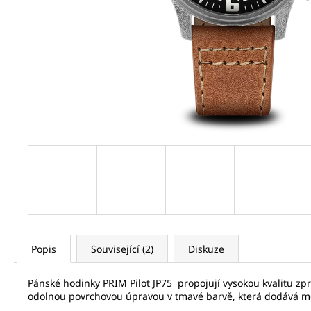
SEIKO SPB469J1
21 320 Kč
Původně:
32 800 Kč
Popis
Související (2)
Diskuze
Pánské hodinky PRIM Pilot JP75
propojují vysokou kvalitu zp
odolnou
povrchovou úpravou v tmavé barvě, která dodává mo