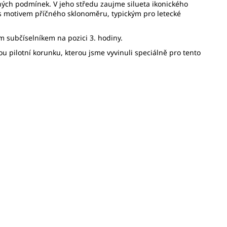
šených podmínek. V jeho středu zaujme silueta ikonického
T s motivem příčného sklonoměru, typickým pro letecké
m subčíselníkem na pozici 3. hodiny.
u pilotní korunku, kterou jsme vyvinuli speciálně pro tento