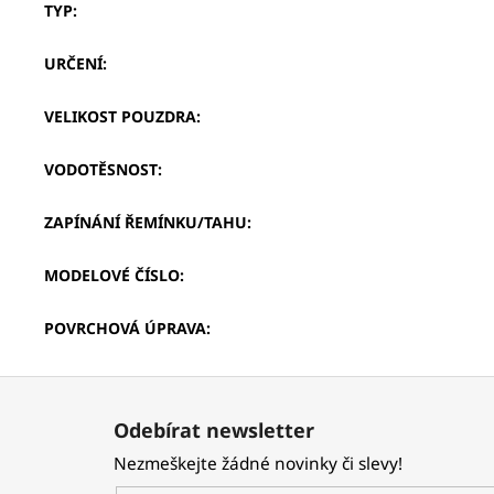
TYP
:
URČENÍ
:
VELIKOST POUZDRA
:
VODOTĚSNOST
:
ZAPÍNÁNÍ ŘEMÍNKU/TAHU
:
MODELOVÉ ČÍSLO
:
POVRCHOVÁ ÚPRAVA
:
Z
á
Odebírat newsletter
p
Nezmeškejte žádné novinky či slevy!
a