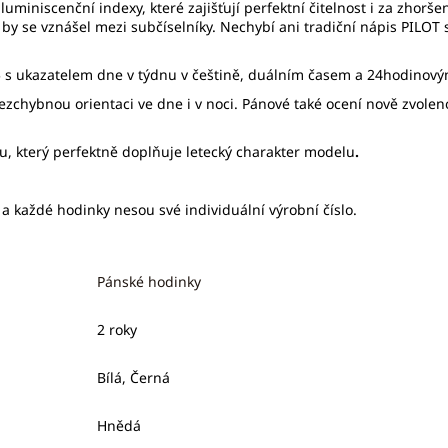
 luminiscenční indexy, které zajišťují perfektní čitelnost i za zhor
ko by se vznášel mezi subčíselníky. Nechybí ani tradiční nápis PILO
5 s ukazatelem dne v týdnu v češtině, duálním časem a 24hodinový
ezchybnou orientaci ve dne i v noci. Pánové také ocení nově zvoleno
lu, který perfektně doplňuje letecký charakter modelu
.
a každé hodinky nesou své individuální výrobní číslo.
Pánské hodinky
2 roky
Bílá, Černá
Hnědá