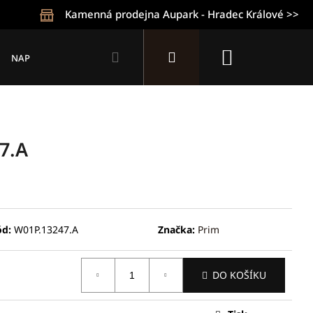
Kamenná prodejna Aupark - Hradec Králové >>
Hledat
Přihlášení
Nákupní
NAPIŠTE NÁM
KONTAKTY
OBCHODNÍ PODMÍNKY
Z
košík
7.A
ód:
W01P.13247.A
Značka:
Prim
Následující
DO KOŠÍKU