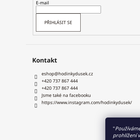
t
E-mail
í
PŘIHLÁSIT SE
Kontakt
eshop
@
hodinkydusek.cz
+420 737 867 444
+420 737 867 444
Jsme také na facebooku
https://www.instagram.com/hodinkydusek/
"
Používáme
prohlížení