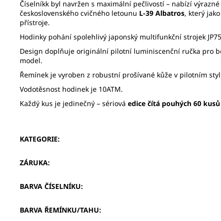
Číselníkk byl navržen s maximální pečlivostí – nabízí výrazné
československého cvičného letounu
L-39 Albatros
, který ja
přístroje.
Hodinky pohání spolehlivý japonský multifunkční strojek JP7
Design doplňuje originální pilotní luminiscenční ručka pro b
model.
Řemínek je vyroben z robustní prošívané kůže v pilotním sty
Vodotěsnost hodinek je 10ATM.
Každý kus je jedinečný – sériová
edice čítá pouhých 60 kusů
KATEGORIE
:
ZÁRUKA
:
BARVA ČÍSELNÍKU
:
BARVA ŘEMÍNKU/TAHU
: