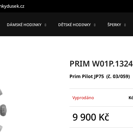
nkydusek.cz
DÁMSKÉ HODINKY
DĚTSKÉ HODINKY
ŠPERKY
Co potřebujete najít?
HLEDAT
PRIM W01P.1324
Prim Pilot JP75 (č. 03/059)
Doporučujeme
Vyprodáno
K
9 900 Kč
Měrná
cena: