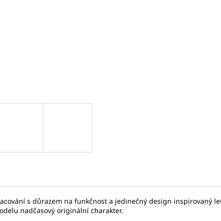
SEIKO SPB467J1
SEIKO SPB381J1
17 875 Kč
31 780 Kč
Původně:
27 500 Kč
Původně:
45 40
racování s důrazem na funkčnost a jedinečný design inspirovaný let
delu nadčasový originální charakter.