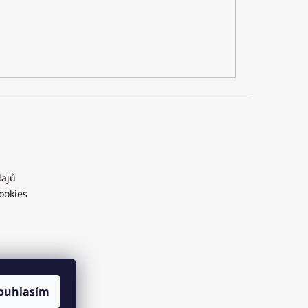
dajů
ookies
ouhlasím