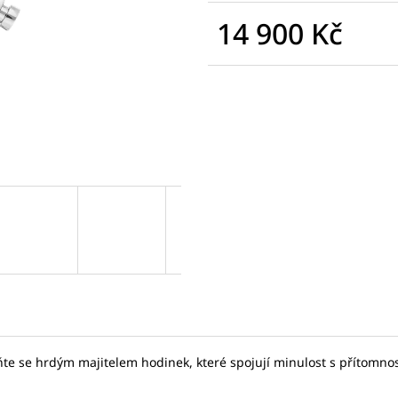
SEIKO SPB467J1
SEIKO SPB381J1
14 900 Kč
17 875 Kč
31 780 Kč
Původně:
27 500 Kč
Původně:
45 40
Měrná
cena:
te se hrdým majitelem hodinek, které spojují minulost s přítomnos