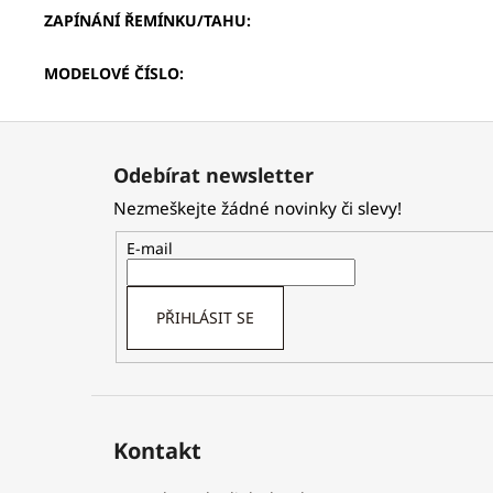
ZAPÍNÁNÍ ŘEMÍNKU/TAHU
:
MODELOVÉ ČÍSLO
:
Z
á
Odebírat newsletter
p
Nezmeškejte žádné novinky či slevy!
a
t
E-mail
í
PŘIHLÁSIT SE
Kontakt