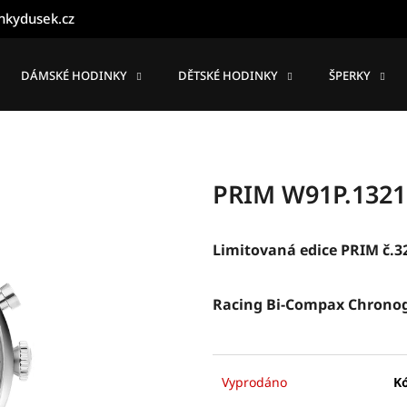
nkydusek.cz
DÁMSKÉ HODINKY
DĚTSKÉ HODINKY
ŠPERKY
Co potřebujete najít?
HLEDAT
PRIM W91P.1321
Doporučujeme
Limitovaná edice PRIM č.3
Racing Bi-Compax Chrono
Vyprodáno
K