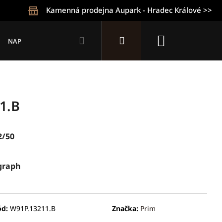
Kamenná prodejna Aupark - Hradec Králové >>
Hledat
Přihlášení
Nákupní
NAPIŠTE NÁM
KONTAKTY
OBCHODNÍ PODMÍNKY
Z
košík
1.B
2/50
graph
Následující
ód:
W91P.13211.B
Značka:
Prim