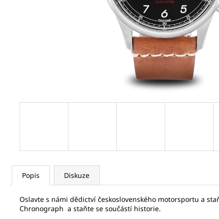
SEIKO SPB469J1
21 320 Kč
Původně:
32 800 Kč
Popis
Diskuze
Oslavte s námi dědictví československého motorsportu a staň
Chronograph a staňte se součástí historie.