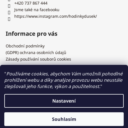
+420 737 867 444
Jsme také na facebooku
https://www.instagram.com/hodinkydusek/
Informace pro vás
Obchodní podmínky
(GDPR) ochrana osobních údajů
Zásady používání souborů cookies
"
Používáme cookies, abychom Vám umožnili pohodlné
prohlížení webu a díky analýze provozu webu neustále
Hodinky Dušek.cz
zlepšovali jeho funkce, výkon a použitelnost.
"
Nastavení
Vytvořil Shoptet
Výměna baterií, řemínků, kovových tahů, test vodotěsnosti,
Souhlasím
Copyright 2026
Hodinky Dušek
. Všechna práva vyhrazena.
zkrácení kovových tahů na počkání, záruční i pozáruční servis.....