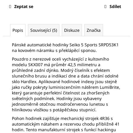
č
Zeptat se
Sdílet
u
j
e
m
Popis
Související (5)
Diskuze
Značka
e
Pánské automatické hodinky Seiko 5 Sports SRPD53K1
na kovovém náramku s překlápěcí sponou.
SEIKO
SPB467J1
Pouzdro z nerezové oceli vycházející z kultovního
17
modelu SKX007 má průměr 42,5 milimetru a
875
průhledné zadní dýnko. Modrý číselník s efektem
Kč
slunečního brusu a indikací dne a data chrání odolné
Původně:
sklo Hardlex. Aplikované hodinové indexy jsou stejně
27
jako ručky pokryty luminiscenčním nátěrem LumiBrite,
500
který garantuje perfektní čitelnost za zhoršených
Kč
světelných podmínek. Hodinky jsou vybaveny
jednosměrně otočnou modročervenou
lunetou s
hliníkovou vložkou s potápěčskou stupnicí.
Pohon hodinek zajišťuje mechanický strojek 4R36 s
automatickým nátahem a rezervou chodu přibližně 41
hodin. Tento manufakturní strojek s funkcí hackingu