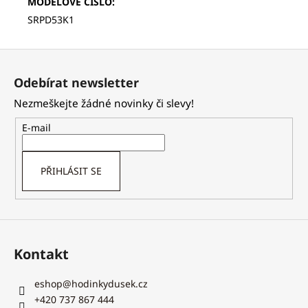
MODELOVÉ ČÍSLO
:
SRPD53K1
Z
á
Odebírat newsletter
p
Nezmeškejte žádné novinky či slevy!
a
t
E-mail
í
PŘIHLÁSIT SE
Kontakt
eshop
@
hodinkydusek.cz
+420 737 867 444