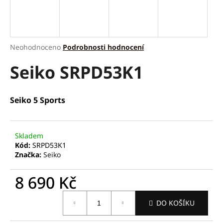
a
j
í
Průměrné
Neohodnoceno
Podrobnosti hodnocení
t
hodnocení
?
Seiko SRPD53K1
produktu
je
0,0
z
Seiko 5 Sports
5
hvězdiček.
HLEDAT
Skladem
Kód:
SRPD53K1
Značka:
Seiko
D
o
8 690 Kč
p
o
Měrná
r
DO KOŠÍKU
cena:
u