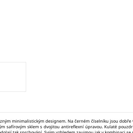
SEIKO SPB467J1
SEIKO SPB381J1
17 875 Kč
31 780 Kč
Původně:
27 500 Kč
Původně:
45 40
m minimalistickým designem. Na černém číselníku jsou dobře vidite
ým safírovým sklem s dvojitou antireflexní úpravou. Kulaté pouzdro
odolají tak sprchování. Svým vzhledem zaujmou jak v kombinaci se 