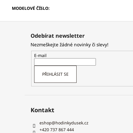
MODELOVÉ ČÍSLO
:
Z
á
Odebírat newsletter
p
Nezmeškejte žádné novinky či slevy!
a
t
E-mail
í
PŘIHLÁSIT SE
Kontakt
eshop
@
hodinkydusek.cz
+420 737 867 444