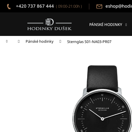
K
Přejít
+420 737 867 444
eshop@hodi
( 09:00-21:00h )
na
o
obsah
Zpět
Zpět
š
do
do
í
PÁNSKÉ HODINKY
k
obchodu
obchodu
Domů
Pánské hodinky
Sternglas S01-NA03-PR07