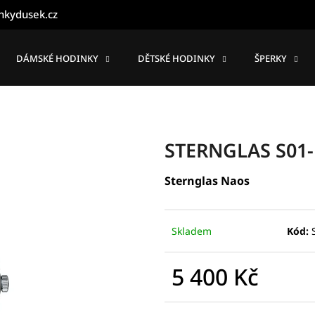
nkydusek.cz
DÁMSKÉ HODINKY
DĚTSKÉ HODINKY
ŠPERKY
Co potřebujete najít?
HLEDAT
STERNGLAS S01
Sternglas Naos
Doporučujeme
Skladem
Kód:
5 400 Kč
Měrná
cena: