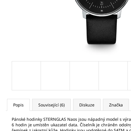
SEIKO SPB469J1
21 320 Kč
Původně:
32 800 Kč
Popis
Související (6)
Diskuze
Značka
Pánské hodinky STERNGLAS Naos jsou nápadný model s výrazný
6 hodin je umístěn ukazatel data. Číselník je chráněn odoln
řemínek z jakostní kůže. Hodinky jsou vodotěsné do 5ATM a 