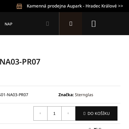
Kamenná prodejna Aupark - Hradec Králové >>
Hledat
Přihlášení
Nákupní
NAPIŠTE NÁM
KONTAKTY
OBCHODNÍ PODMÍNKY
Z
košík
-NA03-PR07
S01-NA03-PR07
Značka:
Sternglas
Následující
DO KOŠÍKU