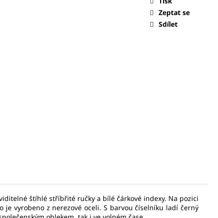
Tisk
Zeptat se
0 Kč
Sdílet
lné štíhlé stříbřité ručky a bílé čárkové indexy. Na pozici
 je vyrobeno z nerezové oceli. S barvou číselníku ladí černý
společenským oblekem, tak i ve volném čase.