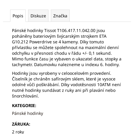
č
u
j
Popis
Diskuze
Značka
e
m
Pánské hodinky Tissot T106.417.11.042.00
jsou
e
poháněny bateriovým švýcarským strojkem ETA
G10.212 Powerdrive
se 4 kameny
. Díky tomuto
přívlastku se můžete spolehnout na
maximální denní
FREDERIQUE
odchylku v přesnosti chodu v řádu +/- 0,1 sekund.
CONSTANT
Mimo funkce času je vybaven o ukazatel data, stopky a
FC-
tachymetr. Datumovku nalezneme u indexu 6. hodiny.
292MC4P5
Hodinky jsou vyrobeny v celoocelovém provedení.
21
Číselník je chráněn safírovým sklem, které je vysoce
630
Kč
odolné vůči poškrábání. Díky vodotěsnosti 10ATM není
Původně:
nutné hodinky sundávat z ruky ani při plavání nebo
30
šnorchlování.
900
Kč
KATEGORIE
:
Pánské hodinky
ZÁRUKA
:
2 roky