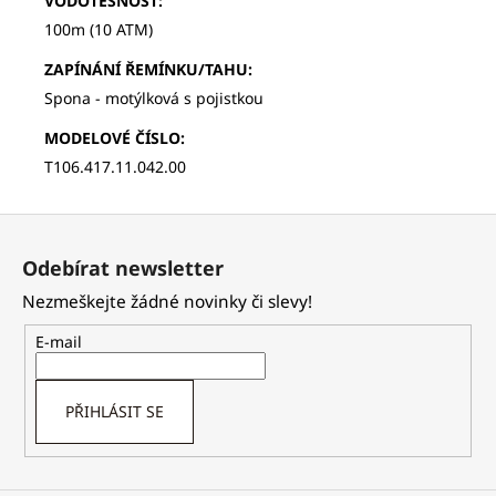
VODOTĚSNOST
:
100m (10 ATM)
ZAPÍNÁNÍ ŘEMÍNKU/TAHU
:
Spona - motýlková s pojistkou
MODELOVÉ ČÍSLO
:
T106.417.11.042.00
Z
á
Odebírat newsletter
p
Nezmeškejte žádné novinky či slevy!
a
t
E-mail
í
PŘIHLÁSIT SE