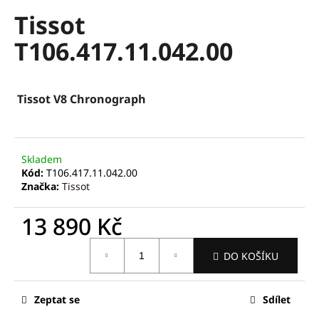
hodnocení
a
Tissot
produktu
je
j
T106.417.11.042.00
0,0
í
z
t
5
hvězdiček.
?
Tissot V8 Chronograph
Skladem
HLEDAT
Kód:
T106.417.11.042.00
Značka:
Tissot
13 890 Kč
D
o
Měrná
DO KOŠÍKU
p
cena:
o
r
Zeptat se
Sdílet
u