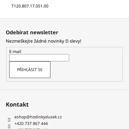
T120.807.17.051.00
Z
á
Odebírat newsletter
p
Nezmeškejte žádné novinky či slevy!
a
t
E-mail
í
PŘIHLÁSIT SE
Kontakt
eshop
@
hodinkydusek.cz
+420 737 867 444