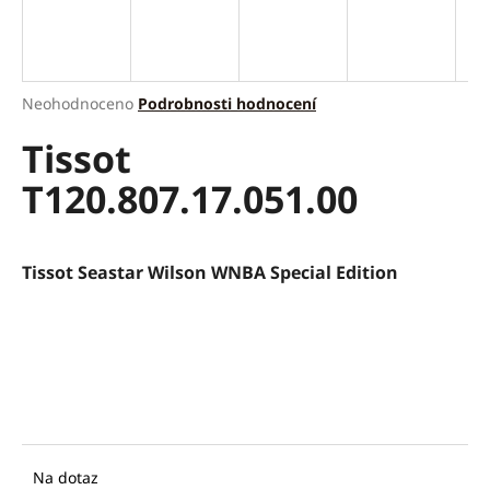
a
j
í
Průměrné
Neohodnoceno
Podrobnosti hodnocení
t
hodnocení
?
Tissot
produktu
je
T120.807.17.051.00
0,0
z
5
hvězdiček.
HLEDAT
Tissot Seastar Wilson WNBA Special Edition
D
o
p
o
r
u
Na dotaz