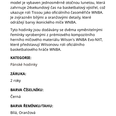
model je vybaven jednosměrně otočnou lunetou, která
zahrnuje 24sekundový čas na basketbalový výstřel, což
ukazuje roli Tissou jako oficiálního časoměřiče WNBA.
Je zvýrazněn bílými a oranžovými detaily, které
odrážejí barvy ikonického míče WNBA.
Tyto hodinky jsou dodávány se dvěma vyměnitelnými
řemínky vyrobenými z prémiového kompozitního
herního míčového materiálu Wilson's WNBA Evo-NXT,
které představují Wilsonovu roli oficiálního
basketbalového hráče WNBA.
KATEGORIE
:
Pánské hodinky
ZÁRUKA
:
2 roky
BARVA ČÍSELNÍKU
:
Černá
BARVA ŘEMÍNKU/TAHU
:
Bílá, Oranžová