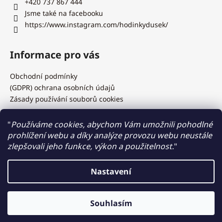
+420 737 867 444
Jsme také na facebooku
https://www.instagram.com/hodinkydusek/
Informace pro vás
Obchodní podmínky
(GDPR) ochrana osobních údajů
Zásady používání souborů cookies
"
Používáme cookies, abychom Vám umožnili pohodlné
prohlížení webu a díky analýze provozu webu neustále
Hodinky Dušek.cz
zlepšovali jeho funkce, výkon a použitelnost.
"
Nastavení
Vytvořil Shoptet
Výměna baterií, řemínků, kovových tahů, test vodotěsnosti,
Souhlasím
Copyright 2026
Hodinky Dušek
. Všechna práva vyhrazena.
zkrácení kovových tahů na počkání, záruční i pozáruční servis.....