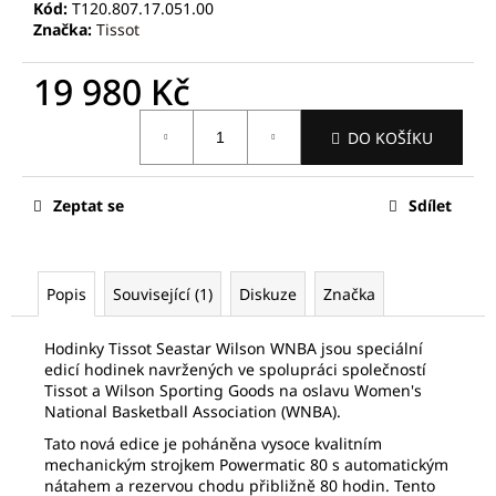
č
Kód:
T120.807.17.051.00
u
Značka:
Tissot
j
e
19 980 Kč
m
Měrná
e
DO KOŠÍKU
cena:
FREDERIQUE
Zeptat se
Sdílet
CONSTANT
FC-
705S4S6
63
490
Popis
Související (1)
Diskuze
Značka
Kč
Původně:
Hodinky Tissot Seastar Wilson WNBA jsou speciální
90
700
edicí hodinek navržených ve spolupráci společností
Kč
Tissot a Wilson Sporting Goods na oslavu Women's
National Basketball Association (WNBA).
Tato nová edice je poháněna vysoce kvalitním
mechanickým strojkem Powermatic 80 s automatickým
nátahem a rezervou chodu přibližně 80 hodin. Tento