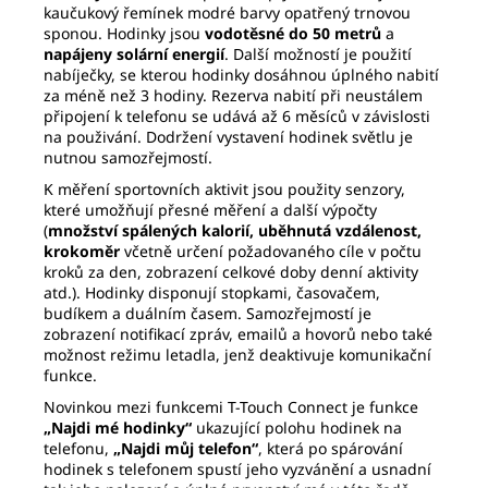
kaučukový řemínek modré barvy opatřený trnovou
sponou. Hodinky jsou
vodotěsné do 50 metrů
a
napájeny solární energií
. Další možností je použití
nabíječky, se kterou hodinky dosáhnou úplného nabití
za méně než 3 hodiny. Rezerva nabití při neustálem
připojení k telefonu se udává až 6 měsíců v závislosti
na použivání. Dodržení vystavení hodinek světlu je
nutnou samozřejmostí.
K měření sportovních aktivit jsou použity senzory,
které umožňují přesné měření a další výpočty
(
množství spálených kalorií, uběhnutá vzdálenost,
krokoměr
včetně určení požadovaného cíle v počtu
kroků za den, zobrazení celkové doby denní aktivity
atd.). Hodinky disponují stopkami, časovačem,
budíkem a duálním časem. Samozřejmostí je
zobrazení notifikací zpráv, emailů a hovorů nebo také
možnost režimu letadla, jenž deaktivuje komunikační
funkce.
Novinkou mezi funkcemi T-Touch Connect je funkce
„Najdi mé hodinky“
ukazující polohu hodinek na
telefonu,
„Najdi můj telefon“
, která po spárování
hodinek s telefonem spustí jeho vyzvánění a usnadní