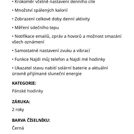
• Krokoměr včetně nastavení denního cíle
• Množství spálených kalorií
• Zobrazení celkové doby denní aktivity
• Měření sdečního tepu
• Notifikace emailů, zpráv a hovorů a možnost smazání
všech oznámení
• Samostatné nastavení zvuku a vibrací
• Funkce Najdi můj telefon a Najdi mé hodinky
• Ukazatel stavu nabití solární baterie a aktuální
úrovně přijímané sluneční energie
KATEGORIE
:
Pánské hodinky
ZÁRUKA
:
2 roky
BARVA ČÍSELNÍKU
:
Černá