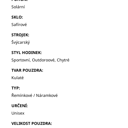
Solární
SKLO
:
Safírové
STROJEK
:
Švýcarský
STYL HODINEK
:
Sportovní, Outdoroové, Chytré
TVAR POUZDRA
:
Kulaté
TYP
:
Řemínkové / Náramkové
URČENÍ
:
Unisex
VELIKOST POUZDRA
: