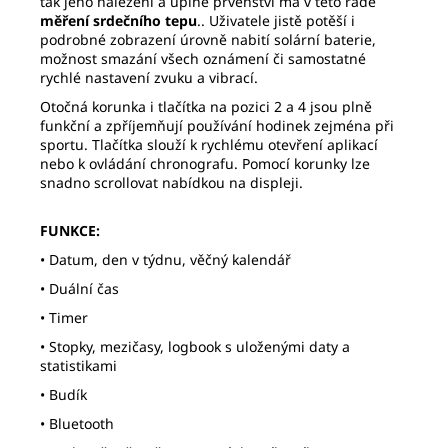
tak jeho nalezení a úplné prvenství má v této řadě
měření srdečního tepu
.. Uživatele jistě potěší i
podrobné zobrazení úrovně nabití solární baterie,
možnost smazání všech oznámení či samostatné
rychlé nastavení zvuku a vibrací.
Otočná korunka i tlačítka na pozici 2 a 4 jsou plně
funkční a zpříjemňují používání hodinek zejména při
sportu. Tlačítka slouží k rychlému otevření aplikací
nebo k ovládání chronografu. Pomocí korunky lze
snadno scrollovat nabídkou na displeji.
FUNKCE:
• Datum, den v týdnu, věčný kalendář
• Duální čas
• Timer
• Stopky, mezičasy, logbook s uloženými daty a
statistikami
• Budík
• Bluetooth