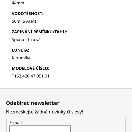
44mm
VODOTĚSNOST
:
50m (5 ATM)
ZAPÍNÁNÍ ŘEMÍNKU/TAHU
:
Spona - trnová
LUNETA
:
Keramika
MODELOVÉ ČÍSLO
:
T153.420.47.051.01
Z
á
Odebírat newsletter
p
Nezmeškejte žádné novinky či slevy!
a
t
E-mail
í