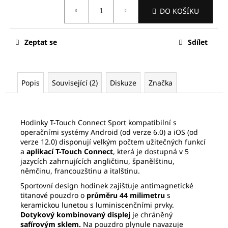
č
Měrná
DO KOŠÍKU
u
cena:
j
e
Zeptat se
Sdílet
m
e
Popis
Související (2)
Diskuze
Značka
SEIKO
SPB381J1
31
780
Hodinky T-Touch Connect Sport kompatibilní s
Kč
operačními systémy Android (od verze 6.0) a iOS (od
Původně:
verze 12.0) disponují velkým počtem užitečných funkcí
45
a
aplikací T-Touch Connect
, která je dostupná v 5
400
Kč
jazycích zahrnujících angličtinu, španělštinu,
němčinu, francouzštinu a italštinu.
Sportovní design hodinek zajišťuje antimagnetické
titanové pouzdro o
průměru 44 milimetru
s
keramickou lunetou s luminiscenčními prvky.
Dotykový kombinovaný displej
je chráněný
safírovým sklem.
Na pouzdro plynule navazuje