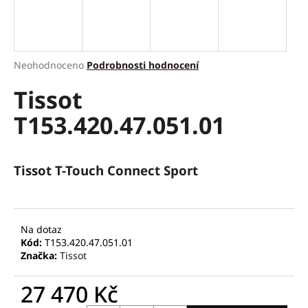
a
j
í
Průměrné
Neohodnoceno
Podrobnosti hodnocení
t
hodnocení
?
Tissot
produktu
je
T153.420.47.051.01
0,0
z
5
hvězdiček.
HLEDAT
Tissot T-Touch Connect Sport
D
Na dotaz
o
Kód:
T153.420.47.051.01
p
Značka:
Tissot
o
r
27 470 Kč
u