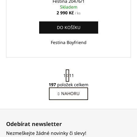
Festina 20476/1
Skladem
2 990 Kč
/ ks
DO KOŠÍKU
Festina Boyfriend
S
1
11
t
r
197
položek celkem
O
á
v
NAHORU
n
l
k
o
á
Z
v
d
á
á
a
Odebírat newsletter
n
p
c
í
Nezmeškejte žádné novinky či slevy!
í
a