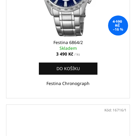
4 190
KČ
–16 %
Festina 6864/2
Skladem
3 490 Kč
/ ks
DO KOŠÍKU
Festina Chronograph
Kód:
16716/1