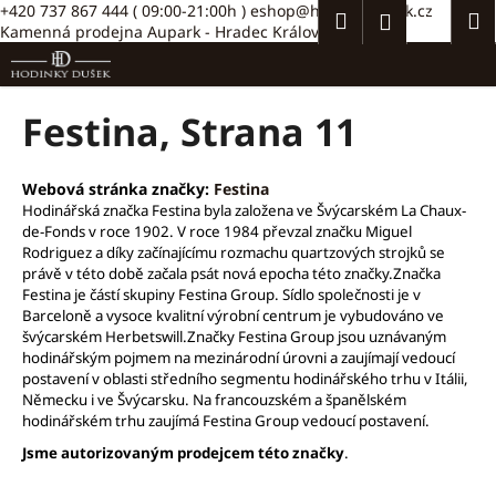
K
Přejít
+420 737 867 444
( 09:00-21:00h )
eshop@hodinkydusek.cz
Hledat
Náku
M
Přihlášení
na
Kamenná prodejna Aupark - Hradec Králové >>
o
obsah
Zpět
Zpět
košík
š
í
C
Festina
, Strana 11
k
o
p
Webová stránka značky:
Festina
o
Hodinářská značka Festina byla založena ve Švýcarském
La Chaux-
t
de-Fonds v roce 1902. V roce 1984 převzal značku
Miguel
Rodriguez
a díky začínajícímu rozmachu quartzových strojků se
ř
právě v této době začala psát nová epocha této značky.
Značka
e
Festina je částí skupiny Festina Group. Sídlo společnosti je
v
b
Barceloně a vysoce kvalitní výrobní centrum je vybudováno
ve
švýcarském Herbetswill.
Značky Festina Group jsou uznávaným
u
hodinářským pojmem
na mezinárodní úrovni a zaujímají vedoucí
j
postavení v oblasti středního segmentu hodinářského trhu v Itálii,
Německu i ve Švýcarsku. Na francouzském a španělském
e
hodinářském trhu
zaujímá Festina Group vedoucí postavení.
t
Jsme autorizovaným prodejcem této značky
.
e
n