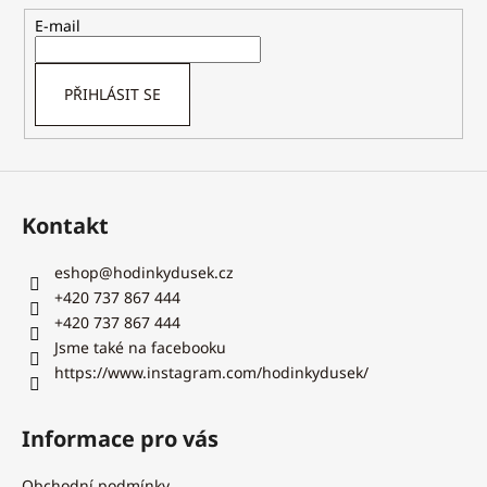
p
t
E-mail
r
í
v
k
PŘIHLÁSIT SE
y
v
ý
p
i
Kontakt
s
u
eshop
@
hodinkydusek.cz
+420 737 867 444
+420 737 867 444
Jsme také na facebooku
https://www.instagram.com/hodinkydusek/
Informace pro vás
Obchodní podmínky