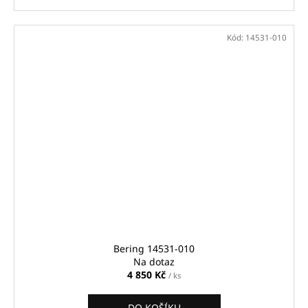
Kód:
14531-010
Bering 14531-010
Na dotaz
4 850 Kč
/ ks
DO KOŠÍKU