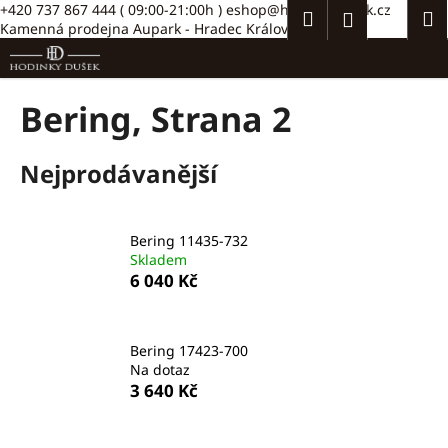
K
Přejít
+420 737 867 444
( 09:00-21:00h )
eshop@hodinkydusek.cz
Hledat
Náku
M
Přihlášení
na
Kamenná prodejna Aupark - Hradec Králové >>
o
obsah
Zpět
Zpět
košík
š
í
C
Bering
, Strana 2
k
o
p
Nejprodávanější
o
t
ř
Bering 11435-732
e
Skladem
6 040 Kč
b
u
j
Bering 17423-700
e
Na dotaz
t
3 640 Kč
e
n