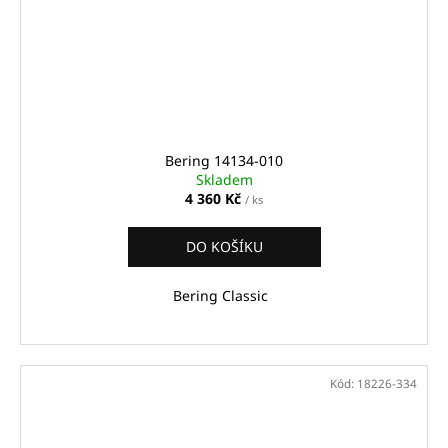
Bering 14134‑010
Skladem
4 360 Kč
/ ks
DO KOŠÍKU
Bering Classic
Kód:
18226-334