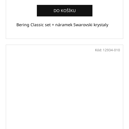
DO KOŠÍKU
Bering Classic set + náramek Swarovski krystaly
Kód:
12934-010