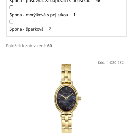
Spona - posuvná, zaklapovací s pojistkou
46
Spona - motýlková s pojistkou
1
Spona - šperková
7
Položek k zobrazení:
60
V
Kód:
11020-732
ý
p
i
s
p
r
o
d
u