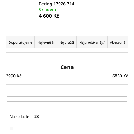
Bering 17926-714
a
Skladem
j
4 600 Kč
í
t
Ř
?
a
Doporučujeme
Nejlevnější
Nejdražší
Nejprodávanější
Abecedně
z
e
n
Cena
HLEDAT
í
2990
Kč
6850
Kč
p
r
D
o
o
d
p
u
o
Na skladě
28
k
r
t
u