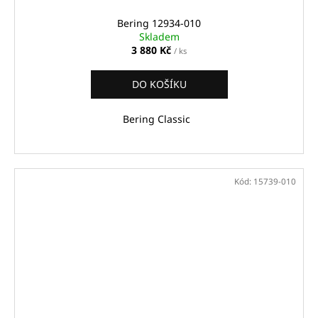
Bering 12934-010
Skladem
3 880 Kč
/ ks
DO KOŠÍKU
Bering Classic
Kód:
15739-010