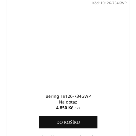
Kód:
19126-734GWP
Bering 19126-734GWP
Na dotaz
4 850 Kč
/ ks
DO KOŠÍKU