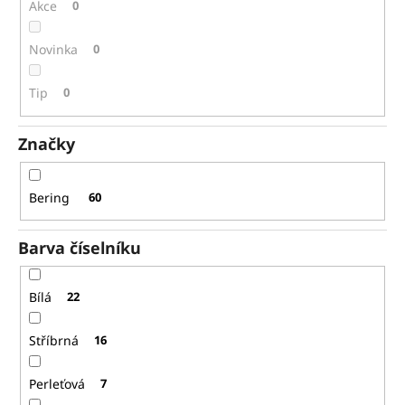
č
ů
Akce
0
u
j
Novinka
0
e
m
Tip
0
e
Značky
SEIKO
SPB467J1
17
Bering
60
875
Kč
Původně:
Barva číselníku
27
500
Kč
Bílá
22
Stříbrná
16
Perleťová
7