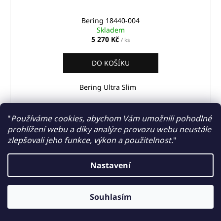
Bering 18440-004
Skladem
5 270 Kč
/ ks
DO KOŠÍKU
Bering Ultra Slim
"
Používáme cookies, abychom Vám umožnili pohodlné
prohlížení webu a díky analýze provozu webu neustále
Kód:
14531-004
zlepšovali jeho funkce, výkon a použitelnost.
"
Nastavení
Výměna baterií, řemínků, kovových tahů, test vodotěsnosti,
Souhlasím
zkrácení kovových tahů na počkání, záruční i pozáruční servis.....