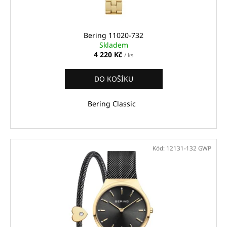
k
t
ů
Bering 11020-732
Skladem
4 220 Kč
/ ks
DO KOŠÍKU
Bering Classic
Kód:
12131-132 GWP