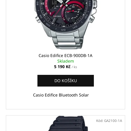
p
r
o
d
u
k
t
ů
Casio Edifice ECB-900DB-1A
Skladem
5 190 Kč
/ ks
DO KOŠÍKU
Casio Edifice Bluetooth Solar
Kód:
GA2100-1A