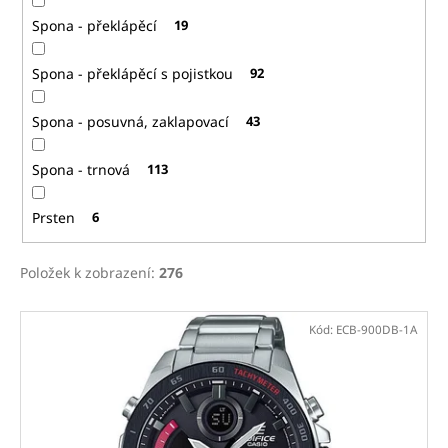
Spona - překlápěcí
19
Spona - překlápěcí s pojistkou
92
Spona - posuvná, zaklapovací
43
Spona - trnová
113
Prsten
6
Položek k zobrazení:
276
V
Kód:
ECB-900DB-1A
ý
p
i
s