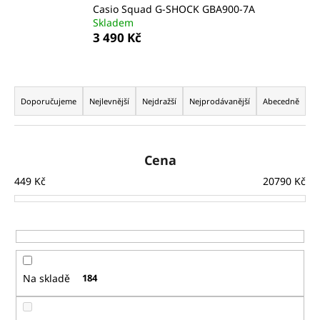
Casio Squad G-SHOCK GBA900-7A
a
Skladem
j
3 490 Kč
í
t
Ř
?
a
Doporučujeme
Nejlevnější
Nejdražší
Nejprodávanější
Abecedně
z
e
n
Cena
HLEDAT
í
449
Kč
20790
Kč
p
r
D
o
o
d
p
u
o
Na skladě
184
k
r
t
u