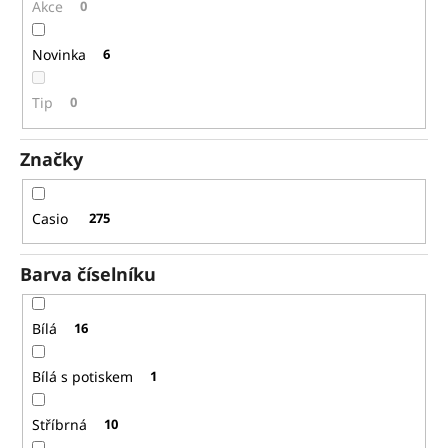
č
ů
Akce
0
u
j
Novinka
6
e
m
Tip
0
e
Značky
FREDERIQUE
CONSTANT
FC-
Casio
275
292MG5B6B
19
810
Barva číselníku
Kč
Původně:
28
Bílá
16
300
Kč
Bílá s potiskem
1
Stříbrná
10