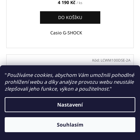
4 190 Kč
/ ks
DO KOŠÍKU
Casio G-SHOCK
Kód:
LCWM100DSE-2A
"
Používáme cookies, abychom Vám umožnili pohodlné
prohlížení webu a díky analýze provozu webu neustále
zlepšovali jeho funkce, výkon a použitelnost.
"
Nastavení
Výměna baterií, řemínků, kovových tahů, test vodotěsnosti,
Souhlasím
zkrácení kovových tahů na počkání, záruční i pozáruční servis.....