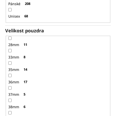
Pánské
208
Unisex
68
Velikost pouzdra
28mm
11
33mm
8
35mm
14
36mm
17
37mm
5
38mm
6