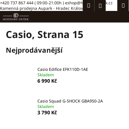
K
Přejít
+420 737 867 444
( 09:00-21:00h )
eshop@hodinkydusek.cz
Hledat
Náku
M
Přihlášení
na
Kamenná prodejna Aupark - Hradec Králové >>
o
obsah
Zpět
Zpět
košík
š
í
C
Casio
, Strana 15
k
o
p
Nejprodávanější
o
t
ř
Casio Edifice EFK110D-1AE
e
Skladem
6 990 Kč
b
u
j
Casio Squad G-SHOCK GBA950-2A
e
Skladem
t
3 790 Kč
e
n