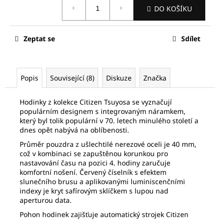
č
Měrná
DO KOŠÍKU
cena:
u
j
e
Zeptat se
Sdílet
m
e
Popis
Související (8)
Diskuze
Značka
SEIKO
SPB467J1
Hodinky z kolekce Citizen Tsuyosa se vyznačují
17
populárním designem s integrovaným náramkem,
875
který byl tolik populární v 70. letech minulého století a
Kč
dnes opět nabývá na oblíbenosti.
Původně:
27
Průměr pouzdra z ušlechtilé nerezové oceli je 40 mm,
500
což v kombinaci se zapuštěnou korunkou pro
Kč
nastavování času na pozici 4. hodiny zaručuje
komfortní nošení. Červený číselník s efektem
slunečního brusu a aplikovanými luminiscenčními
indexy je kryt safírovým sklíčkem s lupou nad
aperturou data.
Pohon hodinek zajišťuje automatický strojek Citizen