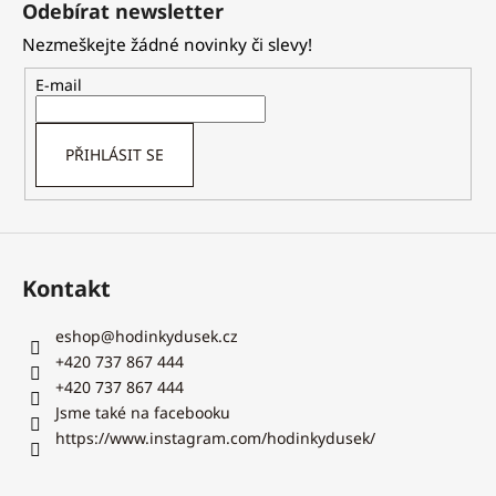
Odebírat newsletter
p
Nezmeškejte žádné novinky či slevy!
a
t
E-mail
í
PŘIHLÁSIT SE
Kontakt
eshop
@
hodinkydusek.cz
+420 737 867 444
+420 737 867 444
Jsme také na facebooku
https://www.instagram.com/hodinkydusek/