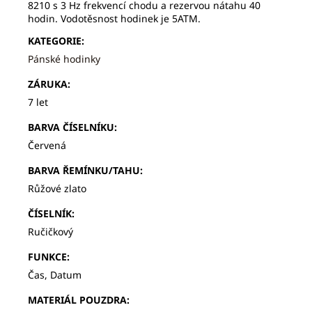
8210 s 3 Hz frekvencí chodu a rezervou nátahu 40
hodin. Vodotěsnost hodinek je 5ATM.
KATEGORIE
:
Pánské hodinky
ZÁRUKA
:
7 let
BARVA ČÍSELNÍKU
:
Červená
BARVA ŘEMÍNKU/TAHU
:
Růžové zlato
ČÍSELNÍK
:
Ručičkový
FUNKCE
:
Čas, Datum
MATERIÁL POUZDRA
: