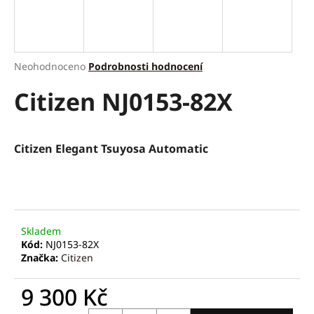
a
j
í
Průměrné
Neohodnoceno
Podrobnosti hodnocení
t
hodnocení
?
Citizen NJ0153-82X
produktu
je
0,0
z
5
Citizen Elegant Tsuyosa Automatic
hvězdiček.
HLEDAT
D
Skladem
o
Kód:
NJ0153-82X
p
Značka:
Citizen
o
r
9 300 Kč
u