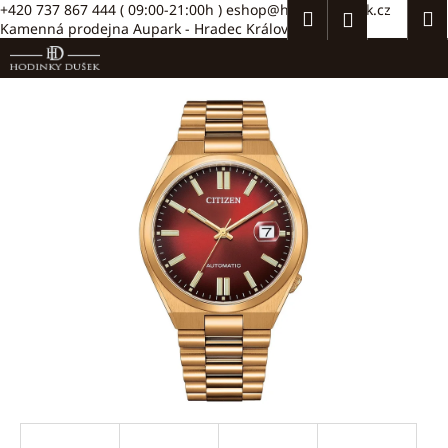
K
Přejít
+420 737 867 444
( 09:00-21:00h )
eshop@hodinkydusek.cz
Hledat
Náku
M
Přihlášení
na
Kamenná prodejna Aupark - Hradec Králové >>
o
obsah
Zpět
Zpět
košík
š
í
C
k
o
p
o
t
ř
e
b
u
j
e
t
e
n