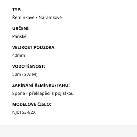
TYP
:
Řemínkové / Náramkové
URČENÍ
:
Pánské
VELIKOST POUZDRA
:
40mm
VODOTĚSNOST
:
50m (5 ATM)
ZAPÍNÁNÍ ŘEMÍNKU/TAHU
:
Spona - překlápěcí s pojistkou
MODELOVÉ ČÍSLO
:
NJ0153-82X
Z
á