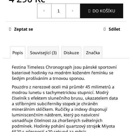
č
Měrná
u
DO KOŠÍKU
cena:
j
e
m
Zeptat se
Sdílet
e
FREDERIQUE
Popis
Související (3)
Diskuze
Značka
CONSTANT
FC-
292MG5B6B
Festina Timeless Chronograph jsou pánské sportovní
bateriové hodinky na modrém koženém řemínku se
19
šedým prošíváním a trnovou sponou.
810
Kč
Pouzdro z nerezové oceli má průměr 45 milimetrů a
Původně:
modrou lunetu s tachymetrickou stupnicí. Modrý
28
číselník s efektem slunečního brusu, ukazatelem data
300
Kč
a stříbrnými subciferníky stopek je chráněn
minerálním sklíčkem. Ručičky a indexy disponují
luminiscenčním nátěrem, který po nasvícení
usnadňuje čitelnost za zhoršených světelných
podmínek. Hodinky pohání quartzový stroje
k
Miyota
6S20 s přesností ±20 sekund za měsíc.