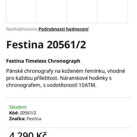
a
j
í
Průměrné
Neohodnoceno
Podrobnosti hodnocení
t
hodnocení
?
Festina 20561/2
produktu
je
0,0
z
Festina Timeless Chronograph
5
hvězdiček.
Pánské chronografy na koženém řemínku, vhodné
HLEDAT
pro každou příležitost. Náramkové hodinky s
chronografem, s vodotěsností 10ATM.
D
o
Skladem
p
Kód:
20561/2
o
Značka:
Festina
r
u
4 290 Kč