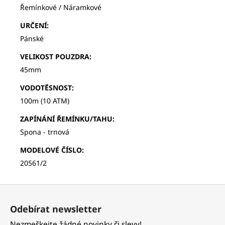
Řemínkové / Náramkové
URČENÍ
:
Pánské
VELIKOST POUZDRA
:
45mm
VODOTĚSNOST
:
100m (10 ATM)
ZAPÍNÁNÍ ŘEMÍNKU/TAHU
:
Spona - trnová
MODELOVÉ ČÍSLO
:
20561/2
Z
á
Odebírat newsletter
p
Nezmeškejte žádné novinky či slevy!