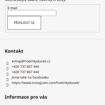
a
t
E-mail
í
PŘIHLÁSIT SE
Kontakt
eshop
@
hodinkydusek.cz
+420 737 867 444
+420 737 867 444
Jsme také na facebooku
https://www.instagram.com/hodinkydusek/
Informace pro vás