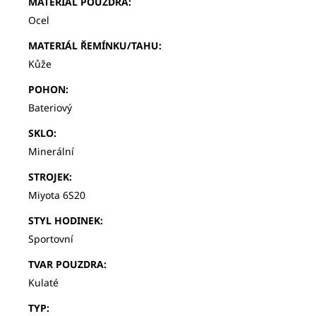
MATERIÁL POUZDRA
:
Ocel
MATERIÁL ŘEMÍNKU/TAHU
:
Kůže
POHON
:
Bateriový
SKLO
:
Minerální
STROJEK
:
Miyota 6S20
STYL HODINEK
:
Sportovní
TVAR POUZDRA
:
Kulaté
TYP
: