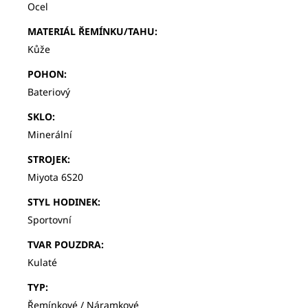
Ocel
MATERIÁL ŘEMÍNKU/TAHU
:
Kůže
POHON
:
Bateriový
SKLO
:
Minerální
STROJEK
:
Miyota 6S20
STYL HODINEK
:
Sportovní
TVAR POUZDRA
:
Kulaté
TYP
:
Řemínkové / Náramkové