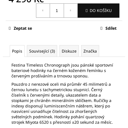
č
Měrná
u
DO KOŠÍKU
cena:
j
e
m
Zeptat se
Sdílet
e
FREDERIQUE
Popis
Související (3)
Diskuze
Značka
CONSTANT
FC-
705S4S6
Festina Timeless Chronograph jsou pánské sportovní
bateriové hodinky na černém koženém řemínku s
63
červeným prošíváním a trnovou sponou.
490
Kč
Pouzdro z nerezové oceli má průměr 45 milimetrů a
Původně:
černou lunetu s tachymetrickou stupnicí. Černý
90
číselník s červenými detaily, ukazatelem data a
700
Kč
stopkami je chráněn minerálním sklíčkem. Ručičky a
indexy disponují luminiscenčním nátěrem, který po
nasvícení usnadňuje čitelnost za zhoršených
světelných podmínek. Hodinky pohání quartzový
strojek Miyota 6S20 s přesností ±20 sekund za měsíc.