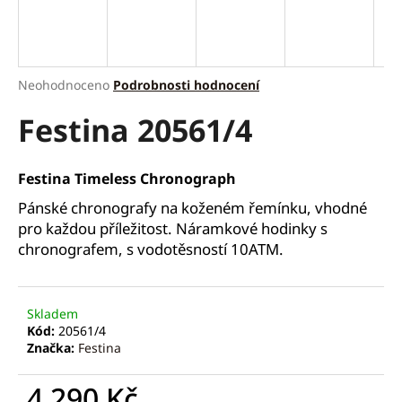
a
j
í
Průměrné
Neohodnoceno
Podrobnosti hodnocení
t
hodnocení
?
Festina 20561/4
produktu
je
0,0
z
Festina Timeless Chronograph
5
hvězdiček.
Pánské chronografy na koženém řemínku, vhodné
HLEDAT
pro každou příležitost. Náramkové hodinky s
chronografem, s vodotěsností 10ATM.
D
o
Skladem
p
Kód:
20561/4
o
Značka:
Festina
r
u
4 290 Kč