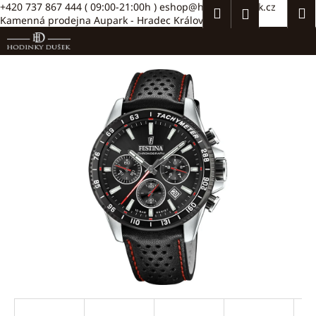
K
Přejít
+420 737 867 444
( 09:00-21:00h )
eshop@hodinkydusek.cz
Hledat
Náku
M
Přihlášení
na
Kamenná prodejna Aupark - Hradec Králové >>
o
obsah
Zpět
Zpět
košík
š
í
C
k
o
p
o
t
ř
e
b
u
j
e
t
e
n