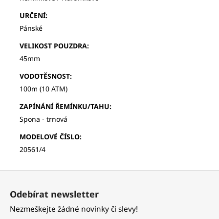
URČENÍ
:
Pánské
VELIKOST POUZDRA
:
45mm
VODOTĚSNOST
:
100m (10 ATM)
ZAPÍNÁNÍ ŘEMÍNKU/TAHU
:
Spona - trnová
MODELOVÉ ČÍSLO
:
20561/4
Z
á
Odebírat newsletter
p
Nezmeškejte žádné novinky či slevy!
a